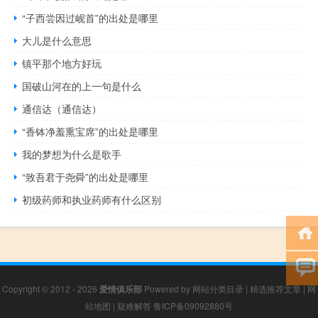
“子西尝因过岘首”的出处是哪里
大儿是什么意思
镇平那个地方好玩
国破山河在的上一句是什么
通信达（通信达）
“香钵净羞熏宝席”的出处是哪里
我的梦想为什么是歌手
“致吾君于尧舜”的出处是哪里
初级药师和执业药师有什么区别
Copyright © 2012 - 2026
爱情俱乐部
Powered by
网站分类目录
|
精选推荐文章
|
网
站地图
|
疑难解答
鲁ICP备09092880号