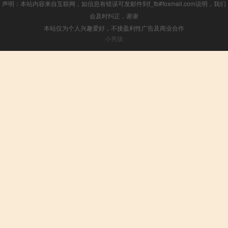
声明：本站内容来自互联网，如信息有错误可发邮件到f_fb#foxmail.com说明，我们
会及时纠正，谢谢
本站仅为个人兴趣爱好，不接盈利性广告及商业合作
小男孩