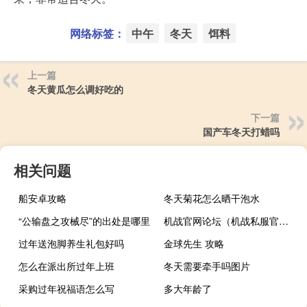
网络标签：
中午
冬天
饵料
上一篇
冬天黄瓜怎么调好吃的
下一篇
国产车冬天打蜡吗
相关问题
船安卓攻略
冬天菊花怎么晒干泡水
“公输盘之攻械尽”的出处是哪里
机战官网论坛（机战私服官网）
过年送泡脚养生礼包好吗
金球先生 攻略
怎么在派出所过年上班
冬天需要牵手吗图片
采购过年祝福语怎么写
多大年龄了