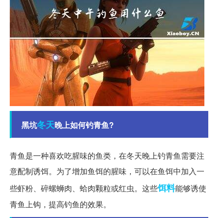
冬天
黑坑
晚上如何钓青鱼?
青鱼是一种喜欢吃腥味的鱼类，在冬天晚上钓青鱼需要注
意配制诱饵。为了增加鱼饵的腥味，可以在鱼饵中加入一
饵料
些虾粉、碎螺蛳肉、蛤肉颗粒或红虫。这些
能够诱使
青鱼上钩，提高钓鱼的效果。