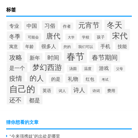
标签
冬天
元宵节
习俗
中国
专业
作者
宋代
唐代
冬季
孩子
可能会
学校
大学
很多人
手机
技能
寓意
年龄
您的
我们可以
春节
攻略
春节期间
时间
新年
梦幻西游
是一个
游戏
汤圆
温度
父母
的人
疫情
礼物
的是
红包
考试
自己的
诗人
英语
费用
诗词
词人
还不
都是
猜你想看的文章
“今来强携妓”的出处是哪里