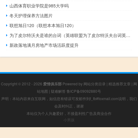
山西体育职业学院是985大学吗
冬天护理保养方法图片
联想旭日120（联想本本旭日120）
为了皮尔特沃夫是谁的台词（英雄联盟为了皮尔特沃夫台词英雄 快吧手游）
新政落地满月房地产市场活跃度提升
Copyright © 2012 - 2026
爱情俱乐部
Powered by
网站分类目录
|
精选推荐文章
|
网
站地图
|
疑难解答
鲁ICP备09092880号
声明：本站内容来自互联网，如信息有错误可发邮件到f_fb#foxmail.com说明，我们
会及时纠正，谢谢
本站仅为个人兴趣爱好，不接盈利性广告及商业合作
小男孩