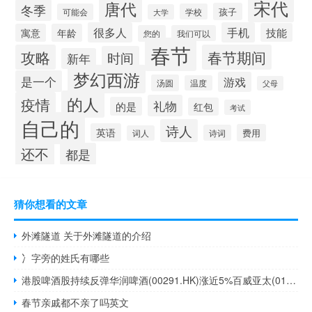
宋代
唐代
冬季
孩子
可能会
学校
大学
很多人
手机
技能
寓意
年龄
您的
我们可以
春节
攻略
春节期间
时间
新年
梦幻西游
是一个
游戏
汤圆
温度
父母
的人
疫情
礼物
的是
红包
考试
自己的
诗人
英语
费用
诗词
词人
还不
都是
猜你想看的文章
外滩隧道 关于外滩隧道的介绍
冫字旁的姓氏有哪些
港股啤酒股持续反弹华润啤酒(00291.HK)涨近5%百威亚太(01876.HK)涨4%青岛啤酒(00168.HK)涨2%
春节亲戚都不亲了吗英文