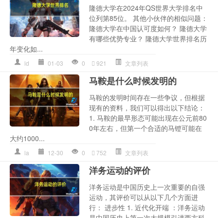
隆德大学在2024年QS世界大学排名中
位列第85位。 其他小伙伴的相似问题：
隆德大学在中国认可度如何？ 隆德大学
有哪些优势专业？ 隆德大学世界排名历
年变化如...
ld
01-03
0
921
文章列表
马鞍是什么时候发明的
马鞍的发明时间存在一些争议，但根据
现有的资料，我们可以得出以下结论：
1. 马鞍的最早形态可能出现在公元前80
0年左右，但第一个合适的马镫可能在
大约1000...
la
12-30
0
752
文章列表
洋务运动的评价
洋务运动是中国历史上一次重要的自强
运动，其评价可以从以下几个方面进
行： 进步性 1. 近代化开端 ：洋务运动
是中国历史上第一次大规模引进西方科