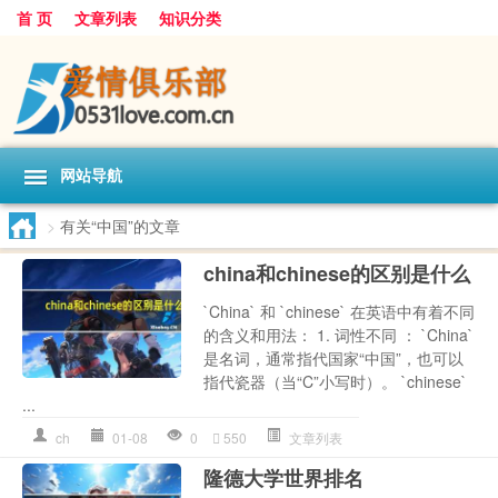
首 页
文章列表
知识分类
网站导航
>
有关“中国”的文章
china和chinese的区别是什么
`China` 和 `chinese` 在英语中有着不同
的含义和用法： 1. 词性不同 ： `China`
是名词，通常指代国家“中国”，也可以
指代瓷器（当“C”小写时）。 `chinese`
...
ch
01-08
0
550
文章列表
隆德大学世界排名