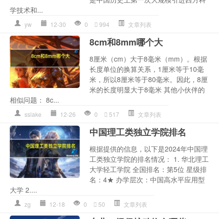
学技术和...
yw
12-30
0
994
文章列表
8cm和8mm哪个大
8厘米（cm）大于8毫米（mm）。根据
长度单位的换算关系，1厘米等于10毫
米，所以8厘米等于80毫米。因此，8厘
米的长度明显大于8毫米 其他小伙伴的
相似问题： 8c...
sslake
12-26
0
517
文章列表
中国理工类独立学院排名
根据提供的信息，以下是2024年中国理
工类独立学院的排名情况： 1. 华北理工
大学轻工学院 全国排名：第5位 星级排
名：4★ 办学层次：中国高水平应用型
大学 2....
zg
12-18
0
50
文章列表