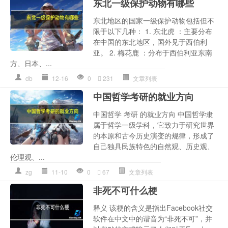
东北一级保护动物有哪些
东北地区的国家一级保护动物包括但不
限于以下几种： 1. 东北虎 ：主要分布
在中国的东北地区，国外见于西伯利
亚。 2. 梅花鹿 ：分布于西伯利亚东南
方、日本、...
db
12-16
0
231
文章列表
中国哲学考研的就业方向
中国哲学 考研 的就业方向 中国哲学隶
属于哲学一级学科，它致力于研究世界
的本原和古今历史演变的规律，形成了
自己独具民族特色的自然观、历史观、
伦理观、...
zg
11-10
0
67
文章列表
非死不可什么梗
释义 该梗的含义是指出Facebook社交
软件在中文中的谐音为“非死不可”，并