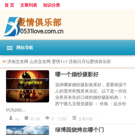
首 页
文章列表
知识分类
网站导航
✉
济南交友网 山东交友网 爱情1+1 济南日月坛爱情俱乐部
哪一个婚纱摄影好
选择哪家婚纱摄影效果好，需要根据个
人的需求和预算来决定。以下是一些在
业界具有良好口碑的婚纱摄影机构： 1.
西宁微九克视觉摄影 ： 价格 ：起步价
约为200...
ny
01-26
0
252
文章列表
绿博园烧烤在哪个门