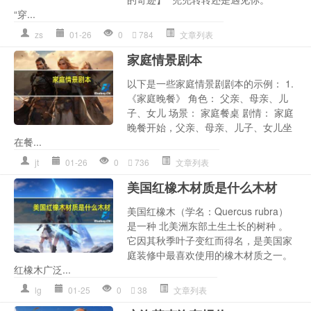
“穿...
zs
01-26
0
784
文章列表
家庭情景剧本
以下是一些家庭情景剧剧本的示例： 1.
《家庭晚餐》 角色： 父亲、母亲、儿
子、女儿 场景： 家庭餐桌 剧情： 家庭
晚餐开始，父亲、母亲、儿子、女儿坐
在餐...
jt
01-26
0
736
文章列表
美国红橡木材质是什么木材
美国红橡木（学名：Quercus rubra）
是一种 北美洲东部土生土长的树种 。
它因其秋季叶子变红而得名，是美国家
庭装修中最喜欢使用的橡木材质之一。
红橡木广泛...
lg
01-25
0
38
文章列表