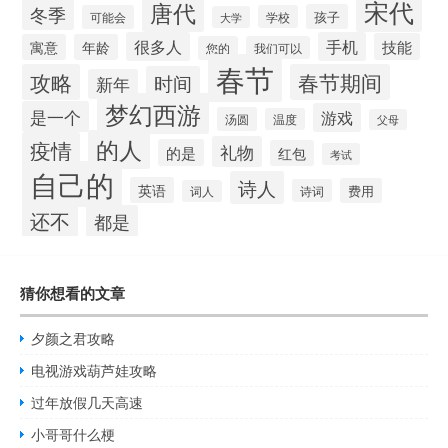
宋代
唐代
冬季
孩子
可能会
学校
大学
很多人
手机
技能
寓意
年龄
您的
我们可以
春节
攻略
春节期间
时间
新年
梦幻西游
是一个
游戏
汤圆
温度
父母
的人
疫情
礼物
的是
红包
考试
自己的
诗人
英语
费用
诗词
词人
还不
都是
猜你想看的文章
夕颜之君攻略
电视游戏葫芦娃攻略
过年放假几天高速
小哥哥什么梗