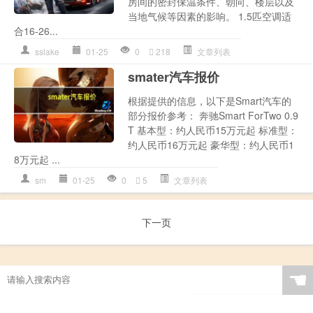
房间的密封保温条件、朝向、楼层以及
当地气候等因素的影响。 1.5匹空调适
合16-26...
sslake
01-25
0
218
文章列表
smater汽车报价
根据提供的信息，以下是Smart汽车的
部分报价参考： 奔驰Smart ForTwo 0.9
T 基本型：约人民币15万元起 标准型：
约人民币16万元起 豪华型：约人民币1
8万元起 ...
sm
01-25
0
5
文章列表
下一页
☚