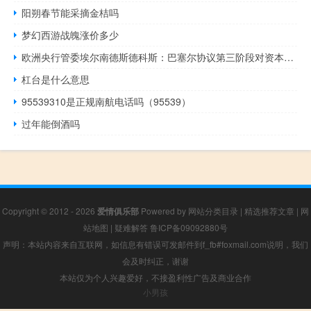
阳朔春节能采摘金桔吗
梦幻西游战魄涨价多少
欧洲央行管委埃尔南德斯德科斯：巴塞尔协议第三阶段对资本要求的影响将“显著”低于前几个阶段
杠台是什么意思
95539310是正规南航电话吗（95539）
过年能倒酒吗
Copyright © 2012 - 2026
爱情俱乐部
Powered by
网站分类目录
|
精选推荐文章
|
网
站地图
|
疑难解答
鲁ICP备09092880号
声明：本站内容来自互联网，如信息有错误可发邮件到f_fb#foxmail.com说明，我们
会及时纠正，谢谢
本站仅为个人兴趣爱好，不接盈利性广告及商业合作
小男孩