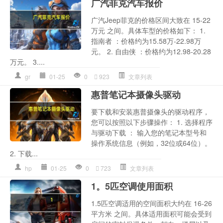
广汽菲克汽车报价
广汽Jeep菲克的价格区间大致在 15-22
万元 之间。具体车型的价格如下： 1.
指南者 ：价格约为15.58万-22.98万
元。 2. 自由侠 ：价格约为12.98-20.28
万元。 3....
gr
01-25
0
923
文章列表
惠普笔记本摄像头驱动
要下载和安装惠普摄像头的驱动程序，
您可以按照以下步骤操作： 1. 选择程序
与驱动下载 ： 输入您的笔记本型号和
操作系统信息（例如，32位或64位）。
2. 下载...
hp
01-25
0
723
文章列表
1。5匹空调使用面积
1.5匹空调适用的空间面积大约在 16-26
平方米 之间。具体适用面积可能会受到