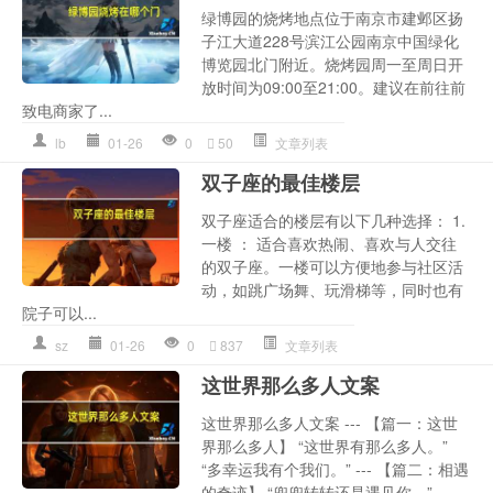
绿博园的烧烤地点位于南京市建邺区扬
子江大道228号滨江公园南京中国绿化
博览园北门附近。烧烤园周一至周日开
放时间为09:00至21:00。建议在前往前
致电商家了...
lb
01-26
0
50
文章列表
双子座的最佳楼层
双子座适合的楼层有以下几种选择： 1.
一楼 ： 适合喜欢热闹、喜欢与人交往
的双子座。一楼可以方便地参与社区活
动，如跳广场舞、玩滑梯等，同时也有
院子可以...
sz
01-26
0
837
文章列表
这世界那么多人文案
这世界那么多人文案 --- 【篇一：这世
界那么多人】 “这世界有那么多人。”
“多幸运我有个我们。” --- 【篇二：相遇
的奇迹】 “兜兜转转还是遇见你。”