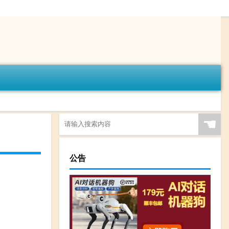
☚
）
公告