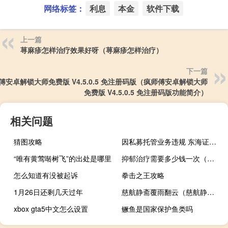
网络标签：
利息
本金
软件下载
上一篇
荨麻疹怎样治疗效果好呀（荨麻疹怎样治疗）
下一篇
傅安卓解锁大师免费版 V4.5.0.5 免注册码版（疯师傅安卓解锁大师
免费版 V4.5.0.5 免注册码版功能简介）
相关问题
猜图攻略
因私募托管业务违规 东海证券收监管警示函
“唯有黄莺啭树飞”的出处是哪里
抑郁治疗需要多少钱一次（抑郁治疗需要多少钱）
怎么知道有没被起诉
拳击之王攻略
1月26日还剩几天过年
慈航静斋覆雨翻云（慈航静斋覆雨翻云）
xbox gta5中文怎么设置
鳜鱼是国家保护鱼类吗