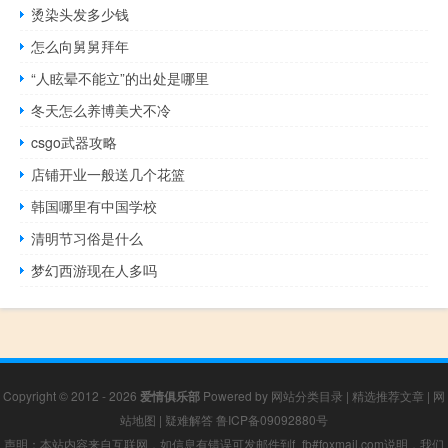
烫染头发多少钱
怎么向舅舅拜年
“人眩晕不能立”的出处是哪里
冬天怎么养博美犬不冷
csgo武器攻略
店铺开业一般送几个花篮
韩国哪里有中国学校
清明节习俗是什么
梦幻西游现在人多吗
Copyright © 2012 - 2026
爱情俱乐部
Powered by
网站分类目录
|
精选推荐文章
|
网
站地图
|
疑难解答
鲁ICP备09092880号
声明：本站内容来自互联网，如信息有错误可发邮件到f_fb#foxmail.com说明，我们