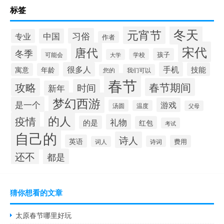
标签
冬天
元宵节
习俗
中国
专业
作者
宋代
唐代
冬季
孩子
可能会
学校
大学
很多人
手机
技能
寓意
年龄
您的
我们可以
春节
攻略
春节期间
时间
新年
梦幻西游
是一个
游戏
汤圆
温度
父母
的人
疫情
礼物
的是
红包
考试
自己的
诗人
英语
费用
诗词
词人
还不
都是
猜你想看的文章
太原春节哪里好玩