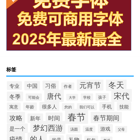
标签
冬天
元宵节
习俗
中国
专业
作者
宋代
唐代
冬季
孩子
可能会
学校
大学
很多人
手机
技能
寓意
年龄
您的
我们可以
春节
攻略
春节期间
时间
新年
梦幻西游
是一个
游戏
汤圆
温度
父母
的人
疫情
礼物
的是
红包
考试