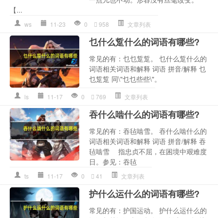
【...
ws
11-23
0
958
文章列表
乜什么踅什么的词语有哪些?
常见的有：乜乜踅踅。 乜什么踅什么的
词语相关词语和解释 词语 拼音/解释 乜
乜踅踅 同\"乜乜些些\"。
ls
11-17
0
769
文章列表
吞什么啮什么的词语有哪些?
常见的有：吞毡啮雪。 吞什么啮什么的
词语相关词语和解释 词语 拼音/解释 吞
毡啮雪 指忠贞不屈，在困境中艰难度
日。参见：吞毡
ts
11-17
0
41
文章列表
护什么运什么的词语有哪些?
常见的有：护国运动。 护什么运什么的