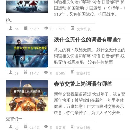
词语相关词语和解释 词语 拼音/解释 护
国运动 护国运动 护国运动（1915年－1
916年，又称护国战役、护国战争、
护...
hs
11-17
0
959
文章列表
残什么无什么的词语有哪些?
常见的有：残酷无情。 残什么无什么的
词语相关词语和解释 词语 拼音/解释 残
酷无情 残忍冷酷，没有任何情面
cs
11-17
0
585
文章列表
春节交警上岗词语有哪些
新年交警祝福语简短 快过年了，祝交警
新年快乐！希望你们在新的一年里身体
健康，万事如意！广大市民对交警表示
敬意，你们辛苦了！为了人民的安全，
交警们一...
cjj
02-13
0
216
文章列表