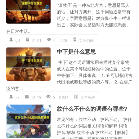
`滚犊子`是一种东北方言，意思是骂人
的话，让对方离开。这个词语通常带有
贬义，字面意思是让对方像小牛一样滚
出去，实际含义是指对方无能或愚蠢。
在日常生活...
gd
01-01
0
26
文章列表
中下是什么意思
`中下`这个词语通常用来描述某个事物
或人在某个等级或标准中的位置，位于
中等偏下。具体来说： 1. 它可以指代古
代田地或赋税等级的第六等。 2. 在更广
泛的意...
zx
12-29
0
237
文章列表
纹什么不什么的词语有哪些?
常见的有：纹丝不动、纹风不动。 纹什
么不什么的词语相关词语和解释 词语
拼音/解释 纹丝不动 纹丝不动【解释】
一点儿也不动。形容没有丝毫改变。