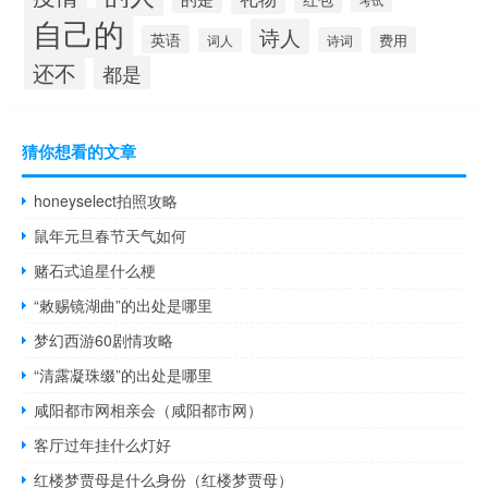
自己的
诗人
英语
费用
诗词
词人
还不
都是
猜你想看的文章
honeyselect拍照攻略
鼠年元旦春节天气如何
赌石式追星什么梗
“敕赐镜湖曲”的出处是哪里
梦幻西游60剧情攻略
“清露凝珠缀”的出处是哪里
咸阳都市网相亲会（咸阳都市网）
客厅过年挂什么灯好
红楼梦贾母是什么身份（红楼梦贾母）