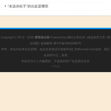
“未追赤松子”的出处是哪里
Copyright © 2012 - 2026
爱情俱乐部
Powered by
网站分类目录
|
精选推荐文章
|
网
站地图
|
疑难解答
鲁ICP备09092880号
声明：本站内容来自互联网，如信息有错误可发邮件到f_fb#foxmail.com说明，我们
会及时纠正，谢谢
本站仅为个人兴趣爱好，不接盈利性广告及商业合作
小男孩