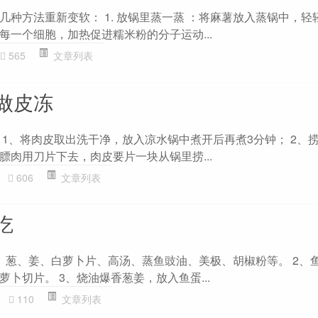
几种方法重新变软： 1. 放锅里蒸一蒸 ：将麻薯放入蒸锅中，轻
每一个细胞，加热促进糯米粉的分子运动...
565
文章列表
做皮冻
 1、将肉皮取出洗干净，放入凉水锅中煮开后再煮3分钟； 2、
膘肉用刀片下去，肉皮要片一块从锅里捞...
606
文章列表
吃
、葱、姜、白萝卜片、高汤、蒸鱼豉油、美极、胡椒粉等。 2、
卜切片。 3、烧油爆香葱姜，放入鱼蛋...
110
文章列表