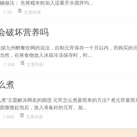
做法： 先将糯米粉加入适量开水搅拌均...
33
文章列表
会破坏营养吗
根据九州醉餐饮网的说法，自制元宵保存一个月以内，而购买的
当然，在将食物放入冰箱冷冻保存时，时...
368
文章列表
么煮
么煮”主题解决网友的困惑 元宵怎么煮最简单的方法? 煮元宵最简
面微微起泡后，放入准备好的元宵。放...
842
文章列表