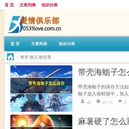
首 页
文章列表
知识分类
首 页
文章列表
知识分类
>
有关“放入”的文章
带壳海蛎子怎
带壳海蛎子的保存方法如下
蛎子放入保鲜袋中，加入
dk
01-11
0
麻薯硬了怎么