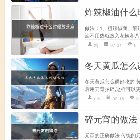
炸辣椒油什么
做法：1、粗辣椒面、细
油不用热就放入花椒和八角
zlj
07-31
0
冬天黄瓜怎么
冬天黄瓜怎么调好吃的 黄
后用刀背拍碎,这样可以更
dth
02-18
0
碎元宵的做法
元宵的正确做法 传统的