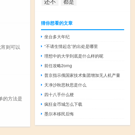
还不
都是
猜你想看的文章
坐台多大年纪
“不请生情起念”的出处是哪里
元宵则可以
理想中的大学到底是什么样的呢
前任攻略2omg
普京指示俄国家技术集团增加无人机产量
天净沙秋思秋思是什么
四十八手什么梗
单的方法是
疯狂金币城怎么下载
墨尔本移民后悔