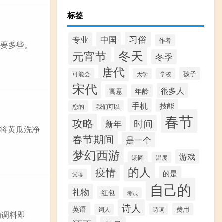
标签
习俗
中国
专业
作者
定要多些。
冬天
元宵节
冬季
唐代
孩子
可能会
学校
大学
宋代
很多人
寓意
年龄
手机
技能
您的
我们可以
春节
攻略
时间
新年
:将黄瓜洗净
春节期间
是一个
梦幻西游
游戏
汤圆
温度
的人
疫情
的是
父母
自己的
礼物
红包
考试
诗人
英语
费用
诗词
词人
的调料即