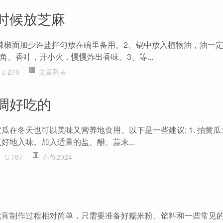
时候放芝麻
辣椒面加少许盐拌匀放在碗里备用。2、锅中放入植物油，油一
、香叶，开小火，慢慢炸出香味。3、等...
270
文章列表
调好吃的
瓜在冬天也可以美味又营养地食用。以下是一些建议: 1. 拍黄瓜
好地入味。加入适量的盐、醋、蒜末...
787
春节2024
元宵制作过程相对简单，只需要准备好糯米粉、馅料和一些常见