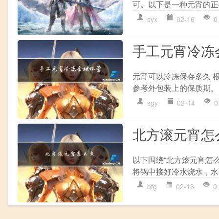
可。以下是一种元宵的正确
syx
02-16
0
手工元宵冷冻
元宵可以冷冻保存多久 
参考外包装上的保质期。
sgy
02-14
0
北方滚元宵怎
以下围绕“北方滚元宵怎
将锅中接好冷水烧水，水
bfg
02-13
0