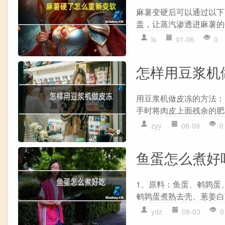
麻薯变硬后可以通过以下
盖，让蒸汽渗透进麻薯的
ls
01-06
0
怎样用豆浆机
用豆浆机做皮冻的方法：
手时将肉皮上面残余的肥
zyy
08-09
0
鱼蛋怎么煮好
1、原料：鱼蛋、鹌鹑蛋
鹌鹑蛋煮熟去壳、葱姜白萝
ydz
08-03
0