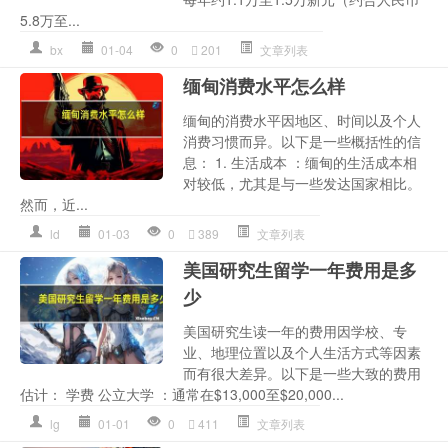
5.8万至...
bx
01-04
0
201
文章列表
缅甸消费水平怎么样
缅甸的消费水平因地区、时间以及个人
消费习惯而异。以下是一些概括性的信
息： 1. 生活成本 ：缅甸的生活成本相
对较低，尤其是与一些发达国家相比。
然而，近...
ld
01-03
0
389
文章列表
美国研究生留学一年费用是多
少
美国研究生读一年的费用因学校、专
业、地理位置以及个人生活方式等因素
而有很大差异。以下是一些大致的费用
估计： 学费 公立大学 ：通常在$13,000至$20,000...
lg
01-01
0
411
文章列表