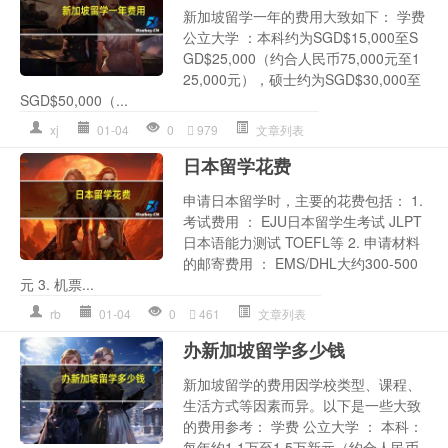
新加坡留学一年的费用大致如下： 学费
公立大学 ：本科约为SGD$15,000至S
GD$25,000（约合人民币75,000元至1
25,000元），硕士约为SGD$30,000至
SGD$50,000（...
xj
01-04
0
979
文章列表
日本留学花费
申请日本留学时，主要的花费包括： 1.
考试费用 ： EJU日本留学生考试 JLPT
日本语能力测试 TOEFL等 2. 申请材料
的邮寄费用 ： EMS/DHL大约300-500
元 3. 机票...
rb
01-04
0
461
文章列表
办新加坡留学多少钱
新加坡留学的费用因学校类型、课程、
生活方式等因素而异。以下是一些大致
的费用参考： 学费 公立大学 ： 本科：
每年约1.1万至1.5万新元（约合人民币