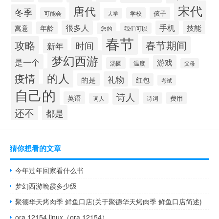
宋代
唐代
冬季
孩子
可能会
学校
大学
很多人
手机
技能
寓意
年龄
您的
我们可以
春节
攻略
春节期间
时间
新年
梦幻西游
是一个
游戏
汤圆
温度
父母
的人
疫情
礼物
的是
红包
考试
自己的
诗人
英语
费用
诗词
词人
还不
都是
猜你想看的文章
今年过年回家看什么书
梦幻西游晚霞多少级
聚德华天烤肉季 鲜鱼口店(关于聚德华天烤肉季 鲜鱼口店简述)
ora 12154 linux（ora 12154）