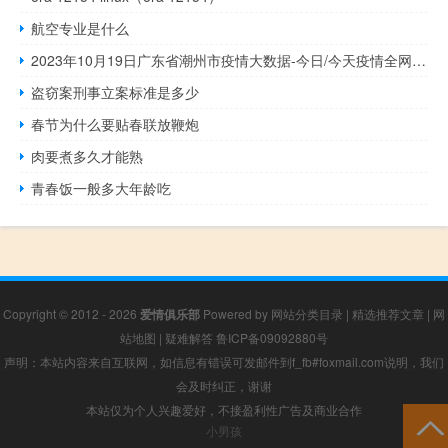
航空专业是什么
2023年10月19日广东省潮州市疫情大数据-今日/今天疫情全网搜索最新实时消息动态情况通知播报
盗窃案刑事立案标准是多少
春节为什么要贴春联放鞭炮
肉要煮多久才能熟
青春饭一般多大年龄吃
Copyright © 2012 - 2026
爱情俱乐部
Powered by
网站分类目录
|
精选推荐文章
|
网
站地图
|
疑难解答
鲁ICP备09092880号
声明：本站内容来自互联网，如信息有错误可发邮件到f_fb#foxmail.com说明，我们
会及时纠正，谢谢
本站仅为个人兴趣爱好，不接盈利性广告及商业合作
小男孩