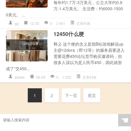
每年约1.7万-3万美元，公立大学约0.9
万-1.4万美元。 生活费：约6000-1500
0美元。 ...
gg
12-25
0
451
文章列表
12450什么梗
释义 这个梗的含义是指B站游戏解说up
主@12dora（即12哥）的服务器要进入
需要花费450论坛货币购买邀请码，但
很多人误以为是人民币450，因此就形
成了“交450...
sslake
08-09
0
232
文章列表
1
2
下一页
尾页
☚