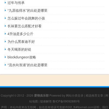
过年与传承
“九原临得水”的出处是哪里
怎么躲过年会跳舞的小孩
长袜要怎么搭配才好看
4升油是多少公斤
为什么黑泰迪不好
冬天喝茶的好处
blockdungeon攻略
“流水向淮浦”的出处是哪里
Copyright © 2012 - 2026
爱情俱乐部
Powered by
网站分类目录
|
精选推荐文章
|
网
站地图
|
疑难解答
鲁ICP备09092880号
声明：本站内容来自互联网，如信息有错误可发邮件到f_fb#foxmail.com说明，我们