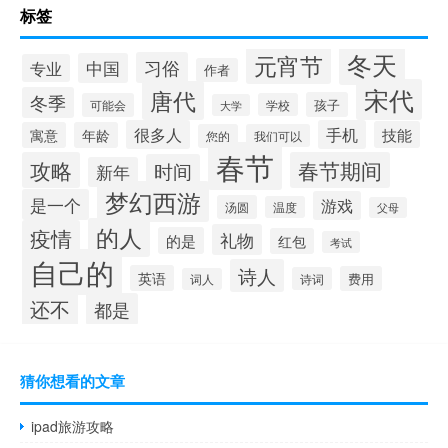
标签
冬天
元宵节
习俗
中国
专业
作者
宋代
唐代
冬季
孩子
可能会
学校
大学
很多人
手机
技能
寓意
年龄
您的
我们可以
春节
攻略
春节期间
时间
新年
梦幻西游
是一个
游戏
汤圆
温度
父母
的人
疫情
礼物
的是
红包
考试
自己的
诗人
英语
费用
诗词
词人
还不
都是
猜你想看的文章
ipad旅游攻略