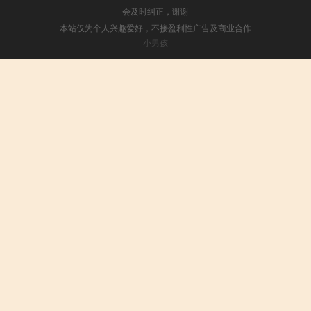
会及时纠正，谢谢
本站仅为个人兴趣爱好，不接盈利性广告及商业合作
小男孩