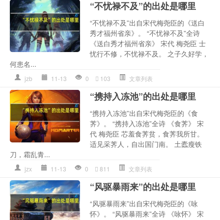
“不忧禄不及”的出处是哪里
“不忧禄不及”出自宋代梅尧臣的《送白
秀才福州省亲》。 “不忧禄不及”全诗
《送白秀才福州省亲》 宋代 梅尧臣 士
忧行不修，不忧禄不及。 之子久好学，
何患名...
jzb
11-13
0
103
文章列表
“携持入冻池”的出处是哪里
“携持入冻池”出自宋代梅尧臣的《食
荠》。 “携持入冻池”全诗 《食荠》 宋
代 梅尧臣 芯羞食荠贫，食荠我所甘。
适见采荠人，自出国门南。 土蠹瘦铁
刀，霜乱青...
jzx
11-13
0
811
文章列表
“风驱暴雨来”的出处是哪里
“风驱暴雨来”出自宋代梅尧臣的《咏
怀》。 “风驱暴雨来”全诗 《咏怀》 宋