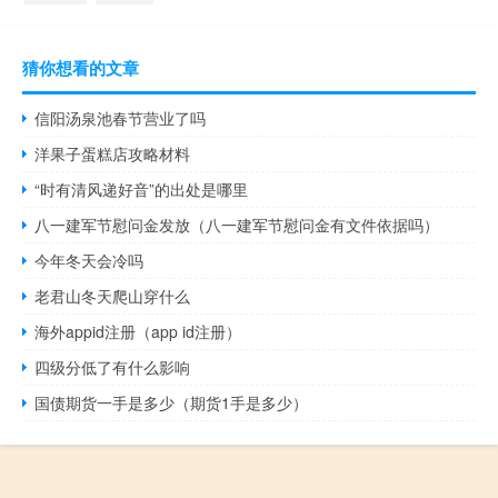
猜你想看的文章
信阳汤泉池春节营业了吗
洋果子蛋糕店攻略材料
“时有清风递好音”的出处是哪里
八一建军节慰问金发放（八一建军节慰问金有文件依据吗）
今年冬天会冷吗
老君山冬天爬山穿什么
海外appid注册（app id注册）
四级分低了有什么影响
国债期货一手是多少（期货1手是多少）