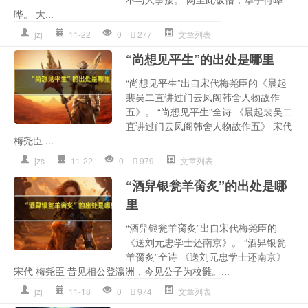
晔。 大...
jzj
11-22
0
277
文章列表
“尚想见平生”的出处是哪里
“尚想见平生”出自宋代梅尧臣的《晨起
裴吴二直讲过门云凤阁韩舍人物故作
五》。 “尚想见平生”全诗 《晨起裴吴二
直讲过门云凤阁韩舍人物故作五》 宋代
梅尧臣 ...
jzs
11-22
0
979
文章列表
“酒舁银瓮羊脔炙”的出处是哪
里
“酒舁银瓮羊脔炙”出自宋代梅尧臣的
《送刘元忠学士还南京》。 “酒舁银瓮
羊脔炙”全诗 《送刘元忠学士还南京》
宋代 梅尧臣 昔见相公登瀛洲，今见公子为校雠。...
jzj
11-18
0
974
文章列表