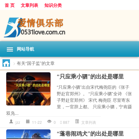
首 页
文章列表
知识分类
网站导航
>
有关“国子监”的文章
“只应乘小驷”的出处是哪里
“只应乘小驷”出自宋代梅尧臣的《张子
野赴官郑州》。 “只应乘小驷”全诗 《张
子野赴官郑州》 宋代 梅尧臣 尽室寄东
里，一官辞上都。 只应乘小驷，宁肯蹑
双凫...
jzz
11-22
0
887
文章列表
“蓬巷闹鸡犬”的出处是哪里