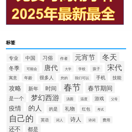
标签
冬天
元宵节
习俗
中国
专业
作者
宋代
唐代
冬季
孩子
可能会
学校
大学
很多人
手机
技能
寓意
年龄
您的
我们可以
春节
攻略
春节期间
时间
新年
梦幻西游
是一个
游戏
汤圆
温度
父母
的人
疫情
礼物
的是
红包
考试
自己的
诗人
英语
费用
诗词
词人
还不
都是