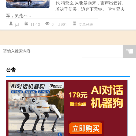
代 梅尧臣 风驱暴雨来，雷声出云背。
若决千仞溪，追奔下天铠。 堂堂亚夫
军，吴楚不...
jzf
11-13
0
901
文章列表
☚
公告