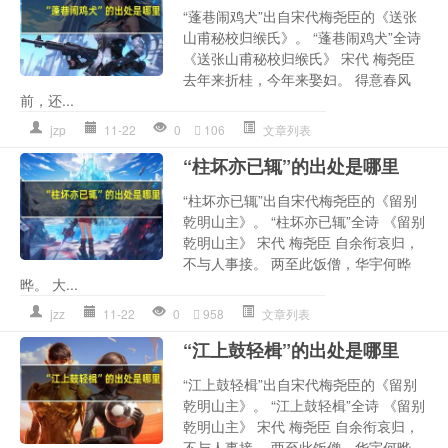
“蓬巷闹鸡犬”出自宋代梅尧臣的《送张
山甫秘校归缑氏》。 “蓬巷闹鸡犬”全诗
《送张山甫秘校归缑氏》 宋代 梅尧臣
去年来折桂，今年来娶妇。 得意春风
前，还...
jzp
11-22
0
106
文章列表
“柱坏亦已辄”的出处是哪里
“柱坏亦已辄”出自宋代梅尧臣的《留别
乾明山主》。 “柱坏亦已辄”全诗 《留别
乾明山主》 宋代 梅尧臣 自余衔哀归，
不与人事接。 两至此饭僧，华宇何晔
晔。 大...
jzz
11-22
0
958
文章列表
“江上鼓轻楫”的出处是哪里
“江上鼓轻楫”出自宋代梅尧臣的《留别
乾明山主》。 “江上鼓轻楫”全诗 《留别
乾明山主》 宋代 梅尧臣 自余衔哀归，
不与人事接。 两至此饭僧，华宇何晔