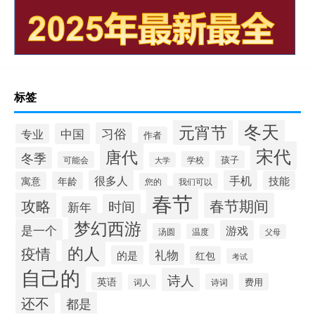
标签
冬天
元宵节
习俗
中国
专业
作者
宋代
唐代
冬季
孩子
可能会
学校
大学
很多人
手机
技能
寓意
年龄
您的
我们可以
春节
攻略
春节期间
时间
新年
梦幻西游
是一个
游戏
汤圆
温度
父母
的人
疫情
礼物
的是
红包
考试
自己的
诗人
英语
费用
诗词
词人
还不
都是