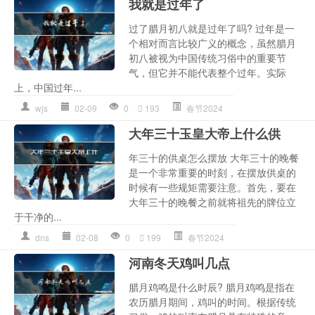
我就是过年了
过了腊月初八就是过年了吗? 过年是一
个相对而言比较广义的概念，虽然腊月
初八被视为中国传统习俗中的重要节
气，但它并不能代表整个过年。实际
上，中国过年...
wjs
02-09
0
193
春节2024
大年三十玉皇大帝上什么供
年三十的供桌怎么摆放 大年三十的晚餐
是一个非常重要的时刻，在摆放供桌的
时候有一些规矩需要注意。首先，要在
大年三十的晚餐之前就将祖先的牌位立
于干净的...
dns
02-08
0
199
春节2024
河南冬天鸡叫几点
腊月鸡鸣是什么时辰? 腊月鸡鸣是指在
农历腊月期间，鸡叫的时间。根据传统