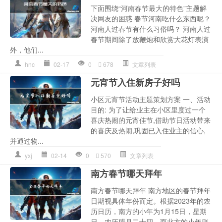
下面围绕“河南春节最大的特色”主题解
决网友的困惑 春节河南吃什么东西呢？
河南人过春节有什么习俗吗？ 河南人过
春节期间除了放鞭炮和欣赏大花灯表演
外，他们...
hnc
02-17
0
678
文章列表
元宵节入住新房子好吗
小区元宵节活动主题策划方案 一、活动
目的: 为了让给业主在小区里度过一个
喜庆热闹的元宵佳节,借助节日活动带来
的喜庆及热闹,巩固已入住业主的信心,
并通过物...
yxj
02-14
0
570
文章列表
南方春节哪天拜年
南方春节哪天拜年 南方地区的春节拜年
日期视具体年份而定。根据2023年的农
历日历，南方的小年为1月15日，星期
日，农历腊月二十四，而北方的小年则