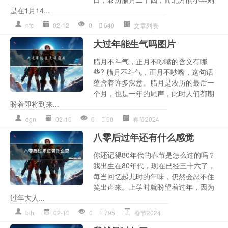
是在1月14...
nfc
02-12
0
640
文章列表
大过年能生气吗图片
腊月不斗气，正月不吵嘴的含义有哪
些? 腊月不斗气，正月不吵嘴，这句话
蕴含着许多深意。腊月是农历的最后一
个月，也是一年的尾声，此时人们都期
盼着即将到来...
dgn
02-10
0
60
春节2024
八零后过年还有什么感觉
你还记得80年代的春节是怎么过的吗？
我出生在80年代，现在已经三十六了，
每当回忆起儿时的年味，仍然会忍不住
笑出声来。上学时就盼望着过年，因为
过年大人...
blh
02-10
0
795
春节2024