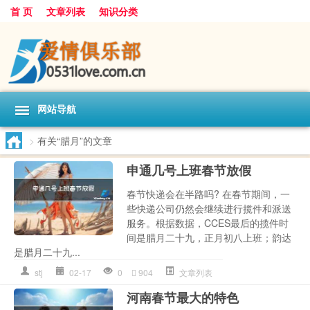
首 页
文章列表
知识分类
网站导航
>
有关“腊月”的文章
申通几号上班春节放假
春节快递会在半路吗? 在春节期间，一
些快递公司仍然会继续进行揽件和派送
服务。根据数据，CCES最后的揽件时
间是腊月二十九，正月初八上班；韵达
是腊月二十九...
stj
02-17
0
904
文章列表
河南春节最大的特色