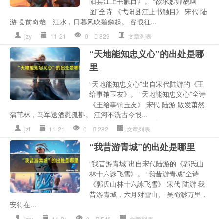
阳县江上书触目》。 “欲求妙师貌画
图”全诗 《弋阳县江上书触目》 宋代 陆
游 县前奇哉一江水，日暮风吹碧鳞起。 客恨征...
jzy
11-21
0
829
文章列表
“天地能知忠义心”的出处是哪
里
“天地能知忠义心”出自宋代陆游的《王
给事饷玉友》。 “天地能知忠义心”全诗
《王给事饷玉友》 宋代 陆游 散发萧然
蒲苇林，马军送酒慰孤斟。 江河不洗古今恨...
jzt
11-21
0
282
文章列表
“我昔游青城”的出处是哪里
“我昔游青城”出自宋代陆游的《郭氏山
林十六詠飞雪》。 “我昔游青城”全诗
《郭氏山林十六詠飞雪》 宋代 陆游 我
昔游青城，六月对雪山。 吴蜀渺万里，
安得在...
jzw
11-21
0
542
文章列表