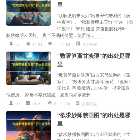
里
“耿耿微明未灭灯”出自宋代陆游的《病
中夜半》。 “耿耿微明未灭灯”全诗 《病
中夜半》 宋代 陆游 萧萧欲脱犹吟叶，
耿耿微明未灭灯。 夜半不眠闲倚壁，使君清...
jzg
11-21
0
404
文章列表
“数著笋齑甘淡薄”的出处是哪
里
“数著笋齑甘淡薄”出自宋代陆游的《孤
寂》。 “数著笋齑甘淡薄”全诗 《孤寂》
宋代 陆游 晚境诸儿少在傍，书堂孤寂
似僧房。 家居不减旅懹恶，夏夜尚如寒漏长...
jzs
11-21
0
290
文章列表
“欲求妙师貌画图”的出处是哪
里
“欲求妙师貌画图”出自宋代陆游的《弋