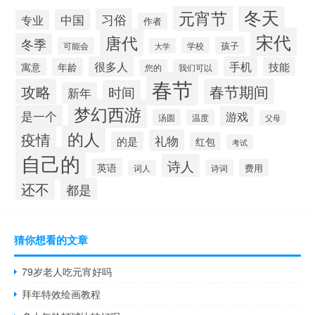
冬天
元宵节
习俗
中国
专业
作者
宋代
唐代
冬季
孩子
可能会
学校
大学
很多人
手机
技能
寓意
年龄
您的
我们可以
春节
攻略
春节期间
时间
新年
梦幻西游
是一个
游戏
汤圆
温度
父母
的人
疫情
礼物
的是
红包
考试
自己的
诗人
英语
费用
诗词
词人
还不
都是
猜你想看的文章
79岁老人吃元宵好吗
拜年特效绘画教程