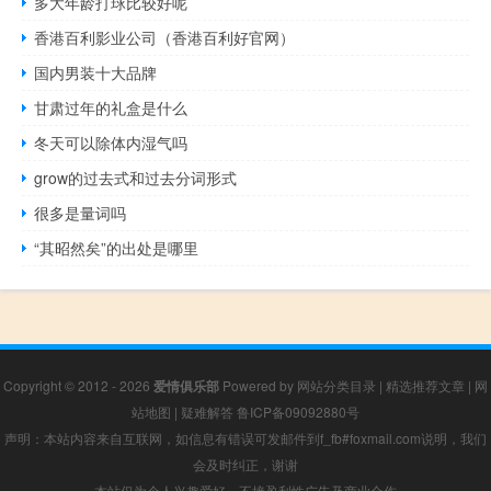
多大年龄打球比较好呢
香港百利影业公司（香港百利好官网）
国内男装十大品牌
甘肃过年的礼盒是什么
冬天可以除体内湿气吗
grow的过去式和过去分词形式
很多是量词吗
“其昭然矣”的出处是哪里
Copyright © 2012 - 2026
爱情俱乐部
Powered by
网站分类目录
|
精选推荐文章
|
网
站地图
|
疑难解答
鲁ICP备09092880号
声明：本站内容来自互联网，如信息有错误可发邮件到f_fb#foxmail.com说明，我们
会及时纠正，谢谢
本站仅为个人兴趣爱好，不接盈利性广告及商业合作