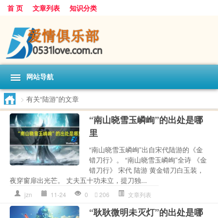
首 页
文章列表
知识分类
网站导航
>
有关“陆游”的文章
“南山晓雪玉嶙峋”的出处是哪
里
“南山晓雪玉嶙峋”出自宋代陆游的《金
错刀行》。 “南山晓雪玉嶙峋”全诗 《金
错刀行》 宋代 陆游 黄金错刀白玉装，
夜穿窗扉出光芒。 丈夫五十功未立，提刀独...
jzn
11-24
0
206
文章列表
“耿耿微明未灭灯”的出处是哪