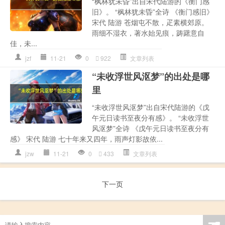
“枫林犹未昏”出自宋代陆游的《衡门感
旧》。 “枫林犹未昏”全诗 《衡门感旧》
宋代 陆游 苍烟屯不散，疋素横郊原。
雨细不湿衣，著水始见痕，踌躇意自
佳，未...
jzf
11-21
0
922
文章列表
“未收浮世风沤梦”的出处是哪
里
“未收浮世风沤梦”出自宋代陆游的《戊
午元日读书至夜分有感》。 “未收浮世
风沤梦”全诗 《戊午元日读书至夜分有
感》 宋代 陆游 七十年来又四年，雨声灯影故依...
jzw
11-21
0
433
文章列表
下一页