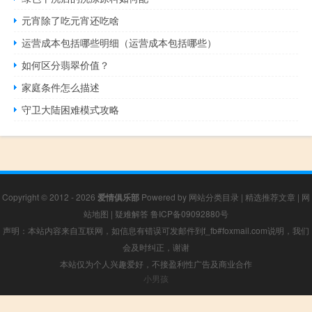
元宵除了吃元宵还吃啥
运营成本包括哪些明细（运营成本包括哪些）
如何区分翡翠价值？
家庭条件怎么描述
守卫大陆困难模式攻略
Copyright © 2012 - 2026
爱情俱乐部
Powered by
网站分类目录
|
精选推荐文章
|
网
站地图
|
疑难解答
鲁ICP备09092880号
声明：本站内容来自互联网，如信息有错误可发邮件到f_fb#foxmail.com说明，我们
会及时纠正，谢谢
本站仅为个人兴趣爱好，不接盈利性广告及商业合作
小男孩