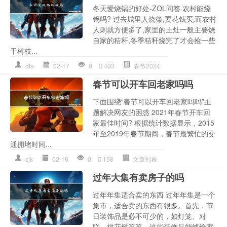
冬天爱烧锅的好处-ZOL问答 农村能烧
锅吗? 过去城里人烧柴,要花钱买,而农村
人则就方便多了,家里的土灶一般主要烧
自家的秸秆,冬季秸秆烧完了才会捡一些
干树枝...
dta
02-17
0
403
春节2024
春节可以开车回老家吗吗
下面围绕“春节可以开车回老家吗吗”主
题解决网友的困惑 2021年春节开车回
家最佳时间? 根据统计数据显示，2015
年至2019年春节期间，春节最繁忙的交
通拥堵时间...
cjk
02-16
0
158
文章列表
过年大集有卖房子的吗
过年年集适合卖的东西 过年年集是一个
集市，适合卖的东西有很多。首先，节
日装饰品是必不可少的，如灯笼、对
联、桃花树等等。这些装饰品能够给家