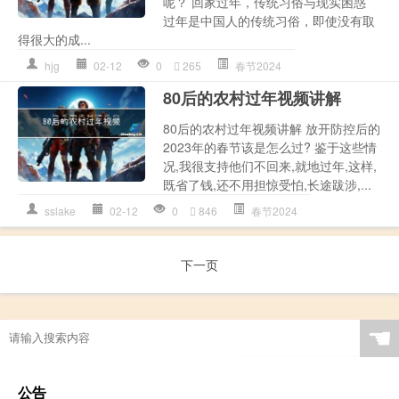
呢？ 回家过年，传统习俗与现实困惑
过年是中国人的传统习俗，即使没有取
得很大的成...
hjg
02-12
0
265
春节2024
80后的农村过年视频讲解
80后的农村过年视频讲解 放开防控后的
2023年的春节该是怎么过? 鉴于这些情
况,我很支持他们不回来,就地过年,这样,
既省了钱,还不用担惊受怕,长途跋涉,...
sslake
02-12
0
846
春节2024
下一页
☚
公告