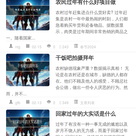
农民过年有什么好项目做
农村过年赶集进点什么货好卖? 过年赶
集是农村一年中最热闹的时刻，人们都
急着购买年货和必备物品。据数据显
示，肉类是过年期间非常热销的商品之
一。随着国家...
nlg
02-15
0
243
春节2024
干饭吧拍摄拜年
农村缺德现象严重？数据揭示真相！ 无
论是在农村还是在城市，缺德的人都存
在。他们不顾及他人的感受，不顾忌社
会公德，做出一些令人厌恶的行为。然
而，并不...
gfb
02-13
0
349
文章列表
回家过年的大实话是什么
过年了有没有一种一事无成的尴尬以及
岁月不饶人的无力感，而羞于回家过年