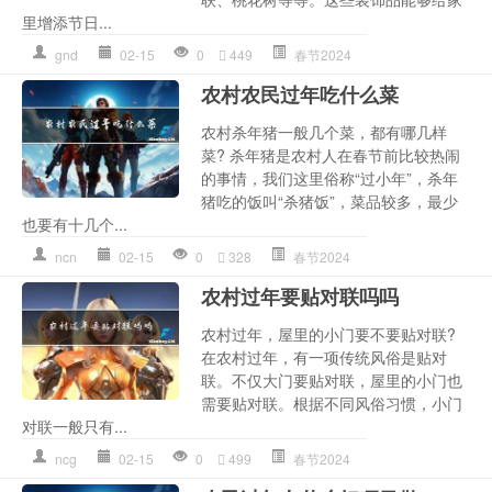
里增添节日...
gnd
02-15
0
449
春节2024
农村农民过年吃什么菜
农村杀年猪一般几个菜，都有哪几样
菜? 杀年猪是农村人在春节前比较热闹
的事情，我们这里俗称“过小年”，杀年
猪吃的饭叫“杀猪饭”，菜品较多，最少
也要有十几个...
ncn
02-15
0
328
春节2024
农村过年要贴对联吗吗
农村过年，屋里的小门要不要贴对联?
在农村过年，有一项传统风俗是贴对
联。不仅大门要贴对联，屋里的小门也
需要贴对联。根据不同风俗习惯，小门
对联一般只有...
ncg
02-15
0
499
春节2024