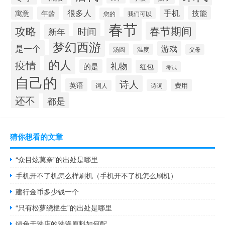
很多人
手机
技能
寓意
年龄
您的
我们可以
春节
攻略
春节期间
时间
新年
梦幻西游
是一个
游戏
汤圆
温度
父母
的人
疫情
礼物
的是
红包
考试
自己的
诗人
英语
费用
诗词
词人
还不
都是
猜你想看的文章
“众目炫莫奈”的出处是哪里
手机开不了机怎么样刷机（手机开不了机怎么刷机）
建行金币多少钱一个
“只有松萝绕槛生”的出处是哪里
绿色干洗店的洗涤原料如何配