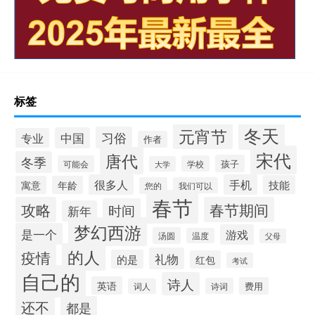
标签
冬天
元宵节
习俗
中国
专业
作者
宋代
唐代
冬季
孩子
可能会
学校
大学
很多人
手机
技能
寓意
年龄
您的
我们可以
春节
攻略
春节期间
时间
新年
梦幻西游
是一个
游戏
汤圆
温度
父母
的人
疫情
礼物
的是
红包
考试
自己的
诗人
英语
费用
诗词
词人
还不
都是