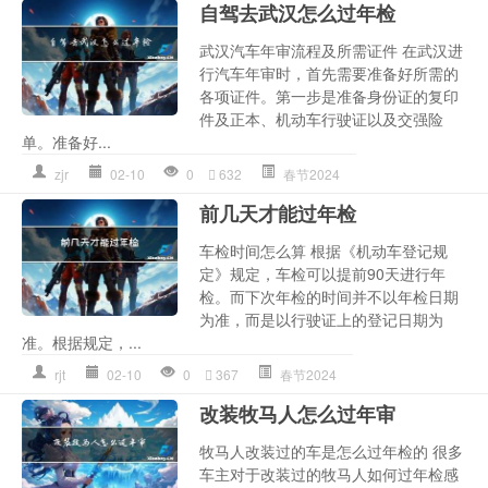
自驾去武汉怎么过年检
武汉汽车年审流程及所需证件 在武汉进
行汽车年审时，首先需要准备好所需的
各项证件。第一步是准备身份证的复印
件及正本、机动车行驶证以及交强险
单。准备好...
zjr
02-10
0
632
春节2024
前几天才能过年检
车检时间怎么算 根据《机动车登记规
定》规定，车检可以提前90天进行年
检。而下次年检的时间并不以年检日期
为准，而是以行驶证上的登记日期为
准。根据规定，...
rjt
02-10
0
367
春节2024
改装牧马人怎么过年审
牧马人改装过的车是怎么过年检的 很多
车主对于改装过的牧马人如何过年检感