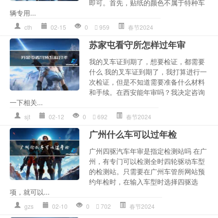
即可。首先，贴纸的颜色不属于特种车
辆专用...
cth
02-15
0
959
春节2024
苏家屯看守所怎样过年审
我的叉车证到期了，想要检证，都需要
什么 我的叉车证到期了，我打算进行一
次检证，但是不知道需要准备什么材料
和手续。在西安能年审吗？我决定咨询
一下相关...
sjt
02-12
0
692
春节2024
广州什么车可以过年检
广州四驱汽车年审是指定检测站吗 在广
州，有专门可以检测全时四轮驱动车型
的检测站。只需要在广州车管所网站预
约年检时，在输入车型时选择四驱选
项，就可以...
gzs
02-10
0
702
春节2024