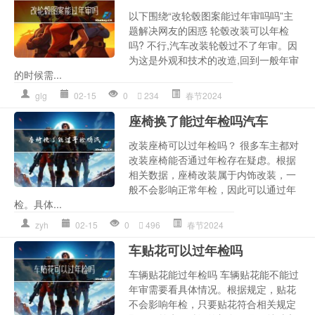
以下围绕“改轮毂图案能过年审吗吗”主
题解决网友的困惑 轮毂改装可以年检
吗? 不行,汽车改装轮毂过不了年审。因
为这是外观和技术的改造,回到一般年审
的时候需...
glg
02-15
0
234
春节2024
座椅换了能过年检吗汽车
改装座椅可以过年检吗？ 很多车主都对
改装座椅能否通过年检存在疑虑。根据
相关数据，座椅改装属于内饰改装，一
般不会影响正常年检，因此可以通过年
检。具体...
zyh
02-15
0
496
春节2024
车贴花可以过年检吗
车辆贴花能过年检吗 车辆贴花能不能过
年审需要看具体情况。根据规定，贴花
不会影响年检，只要贴花符合相关规定