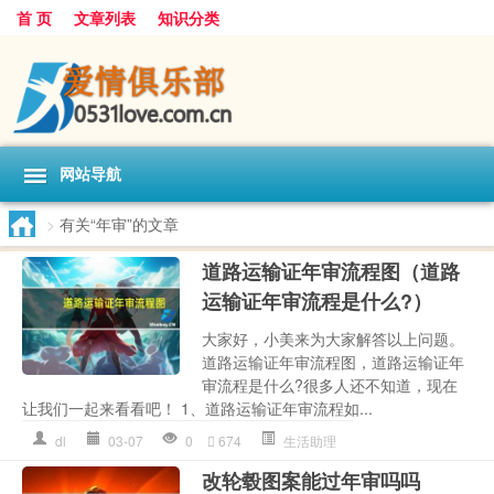
首 页
文章列表
知识分类
网站导航
>
有关“年审”的文章
道路运输证年审流程图（道路
运输证年审流程是什么?）
大家好，小美来为大家解答以上问题。
道路运输证年审流程图，道路运输证年
审流程是什么?很多人还不知道，现在
让我们一起来看看吧！ 1、道路运输证年审流程如...
dl
03-07
0
674
生活助理
改轮毂图案能过年审吗吗