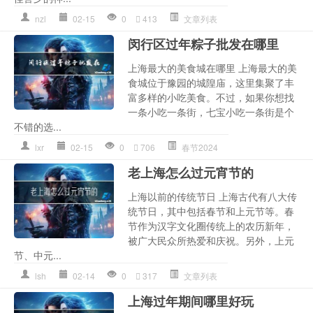
nzl
02-15
0
413
文章列表
闵行区过年粽子批发在哪里
上海最大的美食城在哪里 上海最大的美
食城位于豫园的城隍庙，这里集聚了丰
富多样的小吃美食。不过，如果你想找
一条小吃一条街，七宝小吃一条街是个
不错的选...
lxr
02-15
0
706
春节2024
老上海怎么过元宵节的
上海以前的传统节日 上海古代有八大传
统节日，其中包括春节和上元节等。春
节作为汉字文化圈传统上的农历新年，
被广大民众所热爱和庆祝。另外，上元
节、中元...
lsh
02-14
0
317
文章列表
上海过年期间哪里好玩