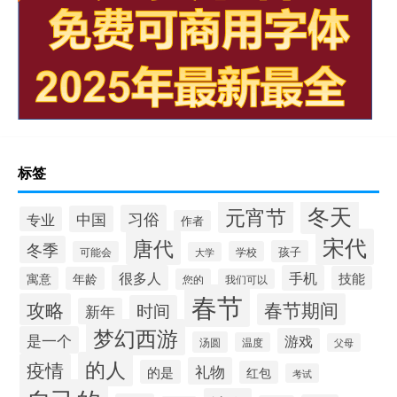
标签
冬天
元宵节
习俗
中国
专业
作者
宋代
唐代
冬季
孩子
可能会
学校
大学
很多人
手机
技能
寓意
年龄
您的
我们可以
春节
攻略
春节期间
时间
新年
梦幻西游
是一个
游戏
汤圆
温度
父母
的人
疫情
礼物
的是
红包
考试