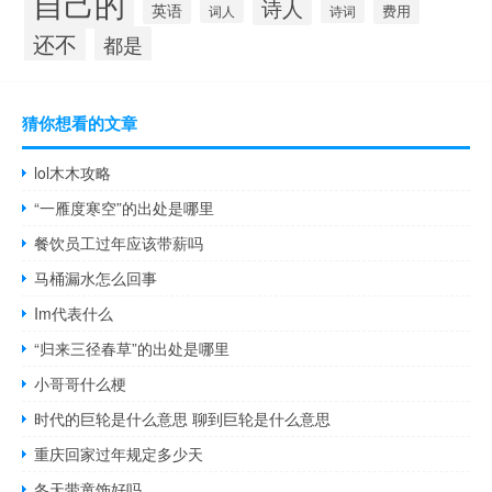
自己的
诗人
英语
费用
诗词
词人
还不
都是
猜你想看的文章
lol木木攻略
“一雁度寒空”的出处是哪里
餐饮员工过年应该带薪吗
马桶漏水怎么回事
Im代表什么
“归来三径春草”的出处是哪里
小哥哥什么梗
时代的巨轮是什么意思 聊到巨轮是什么意思
重庆回家过年规定多少天
冬天带童饰好吗