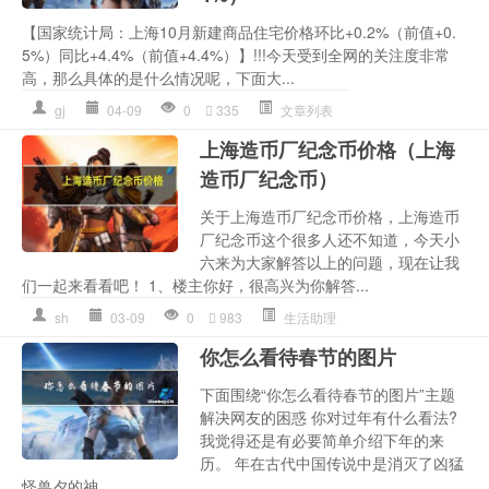
【国家统计局：上海10月新建商品住宅价格环比+0.2%（前值+0.
5%）同比+4.4%（前值+4.4%）】!!!今天受到全网的关注度非常
高，那么具体的是什么情况呢，下面大...
gj
04-09
0
335
文章列表
上海造币厂纪念币价格（上海
造币厂纪念币）
关于上海造币厂纪念币价格，上海造币
厂纪念币这个很多人还不知道，今天小
六来为大家解答以上的问题，现在让我
们一起来看看吧！ 1、楼主你好，很高兴为你解答...
sh
03-09
0
983
生活助理
你怎么看待春节的图片
下面围绕“你怎么看待春节的图片”主题
解决网友的困惑 你对过年有什么看法?
我觉得还是有必要简单介绍下年的来
历。 年在古代中国传说中是消灭了凶猛
怪兽夕的神...