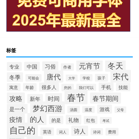
标签
冬天
元宵节
习俗
中国
专业
作者
宋代
唐代
冬季
孩子
可能会
学校
大学
很多人
手机
技能
寓意
年龄
您的
我们可以
春节
攻略
春节期间
时间
新年
梦幻西游
是一个
游戏
汤圆
温度
父母
的人
疫情
礼物
的是
红包
考试
自己的
诗人
英语
费用
诗词
词人