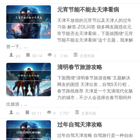
元宵节能不能去天津看病
天津不放假的元宵节以及天津人的过年
习俗-解答-ZOL问答 很多网友困惑在元
宵节能否去天津看病，下面就围绕“元宵
节能不能去天津看病”这个主题，我来解
答一下。...
yxj
02-14
0
94
文章列表
清明春节旅游攻略
下面围绕“清明春节旅游攻略”主题解决
网友的困惑 天津出发，自驾5天行程，
春节路线推荐 天津是一个充满现代化魅
力的城市，不少人会选择在春节期间外
出旅游，...
rlc
02-11
0
707
文章列表
过年自驾天津攻略
过年自驾天津攻略 自驾旅行是一种自由