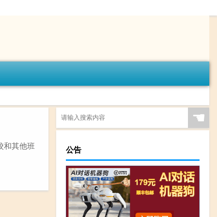
☚
校和其他班
公告