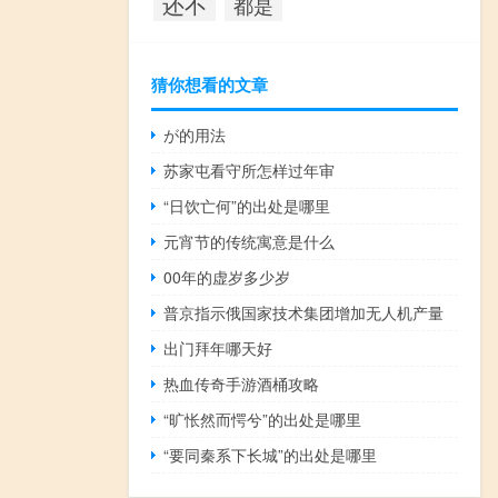
还不
都是
猜你想看的文章
が的用法
苏家屯看守所怎样过年审
“日饮亡何”的出处是哪里
元宵节的传统寓意是什么
00年的虚岁多少岁
普京指示俄国家技术集团增加无人机产量
出门拜年哪天好
热血传奇手游酒桶攻略
“旷怅然而愕兮”的出处是哪里
“要同秦系下长城”的出处是哪里