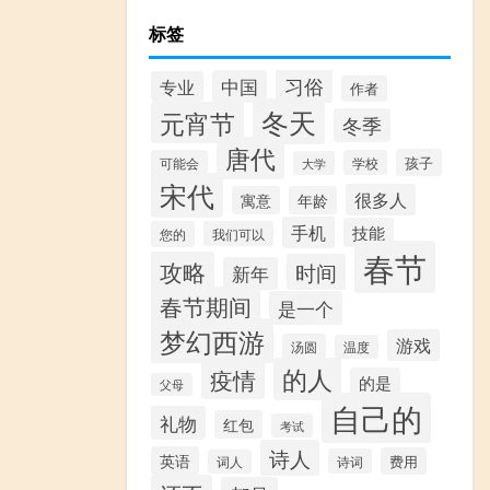
标签
习俗
中国
专业
作者
冬天
元宵节
冬季
唐代
孩子
可能会
学校
大学
宋代
很多人
寓意
年龄
手机
技能
您的
我们可以
春节
攻略
时间
新年
春节期间
是一个
梦幻西游
游戏
汤圆
温度
的人
疫情
的是
父母
自己的
礼物
红包
考试
诗人
英语
费用
诗词
词人