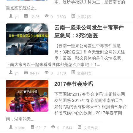
本。这所学校以工科为主，是云南省的
重点高职院校之...
yn
12-26
0
603
文章列表
云南一坚果公司发生中毒事件
应急局：3死2送医
【云南一坚果公司发生中毒事件应急
局：3死2送医】!!!今天受到全网的关注
度非常高，那么具体的是什么情况呢，
下面大家可以一起来看看具体都是怎么回事吧！ 1...
yn
04-17
0
170
文章列表
2017春节会冷吗
下面围绕“2017春节会冷吗”主题解决网
友的困惑 2017年春节期间湖南的天气
如何?真的会有极寒天气? 根据省气象台
和省气候中心的数据，2017年春节期
间，湖南的天...
sslake
02-17
0
544
文章列表