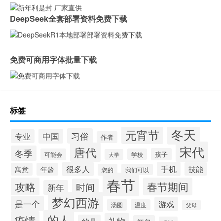
DeepSeek全套部署资料免费下载
免费可商用字体批量下载
标签
冬天
元宵节
习俗
中国
专业
作者
宋代
唐代
冬季
孩子
可能会
学校
大学
很多人
手机
技能
寓意
年龄
您的
我们可以
春节
攻略
春节期间
时间
新年
梦幻西游
是一个
游戏
汤圆
温度
父母
的人
疫情
礼物