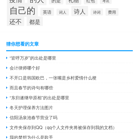
的是
红包
考试
自己的
诗人
英语
费用
诗词
词人
还不
都是
猜你想看的文章
“皆呼万岁”的出处是哪里
会计律师哪个好
不开口是韩国欧巴，一张嘴是乡村爱情什么梗
而且春节的诗句有哪些
“东归遂继华原相”的出处是哪里
冬天护理保养方法图片
信阳汤泉池春节营业了吗
文件夹保存到QQ（qq个人文件夹将被保存到我的文档）
我的梦想为什么是歌手