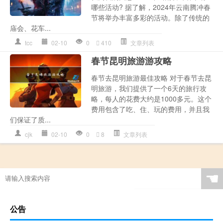
哪些活动? 据了解，2024年云南腾冲春
节将举办丰富多彩的活动。除了传统的
庙会、花车...
tcc
02-10
0
410
文章列表
春节昆明旅游游攻略
春节去昆明旅游最佳攻略 对于春节去昆
明旅游，我们提供了一个6天的旅行攻
略，每人的花费大约是1000多元。这个
费用包含了吃、住、玩的费用，并且我
们保证了质...
cjk
02-10
0
8
文章列表
☚
公告