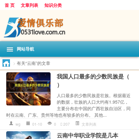
首 页
文章列表
知识分类
网站导航
>
有关“云南”的文章
我国人口最多的少数民族是（
）
人口最多的少数民族是壮族。根据最近
的数据，壮族的人口大约有1.957亿，
主要分布在中国的广西壮族自治区，同
时在云南、广东、贵州等地也有较多的分布。 其他...
wg
01-10
0
207
文章列表
云南中华职业学院是几本