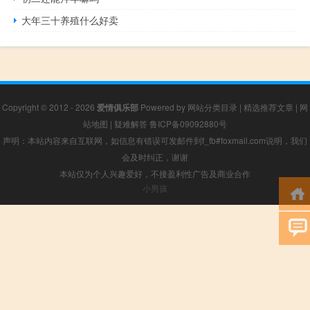
大年三十养殖什么好卖
Copyright © 2012 - 2026
爱情俱乐部
Powered by
网站分类目录
|
精选推荐文章
|
网
站地图
|
疑难解答
鲁ICP备09092880号
声明：本站内容来自互联网，如信息有错误可发邮件到f_fb#foxmail.com说明，我们
会及时纠正，谢谢
本站仅为个人兴趣爱好，不接盈利性广告及商业合作
小男孩