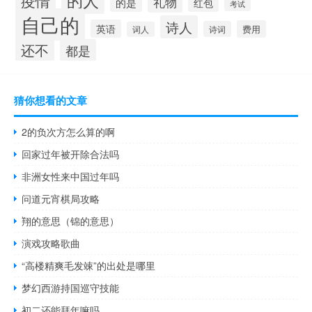
的人
疫情
礼物
的是
红包
考试
自己的
诗人
英语
费用
诗词
词人
还不
都是
猜你想看的文章
2的负次方怎么算的啊
回家过年被开除合法吗
非洲女性来中国过年吗
问道元宵棋局攻略
翔的意思（锦的意思）
演戏攻略歌曲
“高楼精爽毛发竦”的出处是哪里
梦幻西游持国巡守技能
初二还能拜年嘛吗