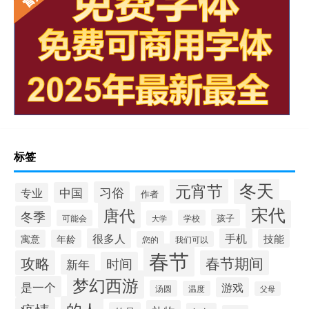
标签
冬天
元宵节
习俗
中国
专业
作者
宋代
唐代
冬季
孩子
可能会
学校
大学
很多人
手机
技能
寓意
年龄
您的
我们可以
春节
攻略
春节期间
时间
新年
梦幻西游
是一个
游戏
汤圆
温度
父母