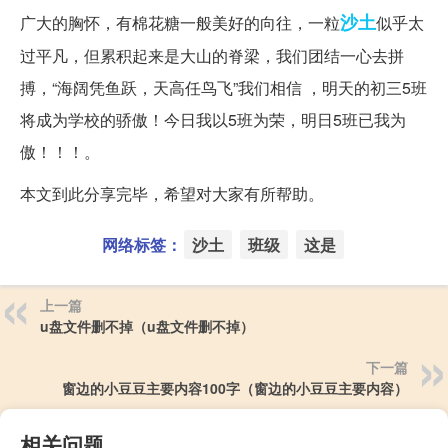
沙土
广大的胸怀，有棉花糖一般美好的向往，一粒
似乎太
过平凡，但累积起来是大山的脊梁，我们团结一心去拼
搏，“海阔凭鱼跃，天高任鸟飞”我们相信 ，明天的初三5班
将成为学校的骄傲！今日我以5班为荣，明日5班已我为
傲！！！。
本文到此分享完毕，希望对大家有所帮助。
网络标签：
沙土
班级
这是
上一篇
u盘文件删不掉（u盘文件删不掉）
下一篇
窗边的小豆豆主要内容100字（窗边的小豆豆主要内容）
相关问题