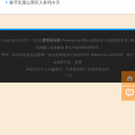
春节瓦屋山景区人多吗今天
Copyright © 2012 - 2026
爱情俱乐部
Powered by
网站分类目录
|
精选推荐文章
|
网
站地图
|
疑难解答
鲁ICP备09092880号
声明：本站内容来自互联网，如信息有错误可发邮件到f_fb#foxmail.com说明，我们
会及时纠正，谢谢
本站仅为个人兴趣爱好，不接盈利性广告及商业合作
小男孩