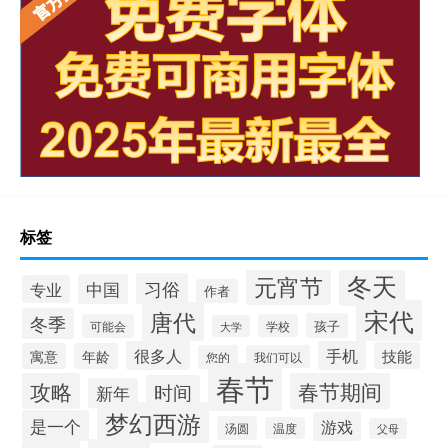
标签
冬天
元宵节
习俗
中国
专业
作者
宋代
唐代
冬季
孩子
可能会
学校
大学
很多人
手机
技能
寓意
年龄
您的
我们可以
春节
攻略
春节期间
时间
新年
梦幻西游
是一个
游戏
汤圆
温度
父母