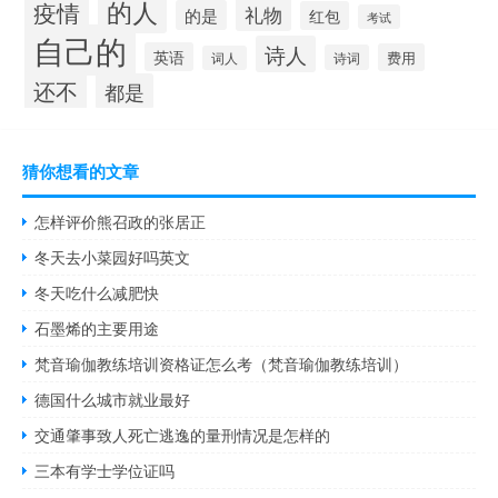
的人
疫情
礼物
的是
红包
考试
自己的
诗人
英语
费用
诗词
词人
还不
都是
猜你想看的文章
怎样评价熊召政的张居正
冬天去小菜园好吗英文
冬天吃什么减肥快
石墨烯的主要用途
梵音瑜伽教练培训资格证怎么考（梵音瑜伽教练培训）
德国什么城市就业最好
交通肇事致人死亡逃逸的量刑情况是怎样的
三本有学士学位证吗