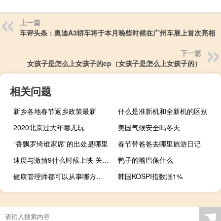
上一篇
车评头条：奥迪A3轿车将于本月晚些时候在广州车展上首次亮相
下一篇
女孩子是怎么上女孩子的cp（女孩子是怎么上女孩子的）
相关问题
新乡各地春节返乡政策最新
什么是准新机和全新机的区别
2020北京过大年哪儿玩
美国气候安全吗冬天
“香飘罗绮谁家席”的出处是哪里
春节带爸爸去哪里旅游日记
速度与激情9什么时候上映 关于速度与激情9什么时候上映的介绍
鸭子的嘴巴像什么
健康管理师都可以从事哪方面的职位
韩国KOSPI指数涨1%
☚