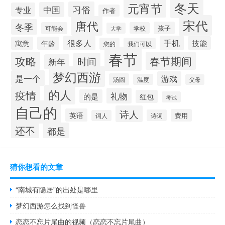
冬天
元宵节
习俗
中国
专业
作者
宋代
唐代
冬季
孩子
可能会
学校
大学
很多人
手机
技能
寓意
年龄
您的
我们可以
春节
攻略
春节期间
时间
新年
梦幻西游
是一个
游戏
汤圆
温度
父母
的人
疫情
礼物
的是
红包
考试
自己的
诗人
英语
费用
诗词
词人
还不
都是
猜你想看的文章
“南城有隐居”的出处是哪里
梦幻西游怎么找到怪兽
恋恋不忘片尾曲的视频（恋恋不忘片尾曲）