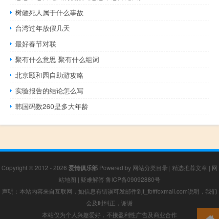
树砸死人属于什么事故
台湾过年放假几天
最好春节对联
聚有什么意思 聚有什么组词
北京颐和园自助游攻略
实验报告的结论怎么写
韩国码数260是多大年龄
Copyright © 2012 - 2026
爱情俱乐部
Powered by
网站分类目录
|
精选推荐文章
|
网
站地图
|
疑难解答
鲁ICP备09092880号
声明：本站内容来自互联网，如信息有错误可发邮件到f_fb#foxmail.com说明，我们
会及时纠正，谢谢
本站仅为个人兴趣爱好，不接盈利性广告及商业合作