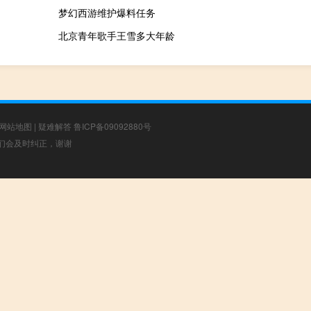
梦幻西游维护爆料任务
北京青年歌手王雪多大年龄
网站地图
|
疑难解答
鲁ICP备09092880号
，我们会及时纠正，谢谢