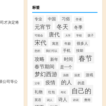
标签
习俗
中国
专业
作者
公司才决定将
冬天
元宵节
冬季
唐代
孩子
可能会
学校
大学
宋代
很多人
寓意
年龄
手机
技能
您的
我们可以
春节
攻略
时间
新年
春节期间
是一个
梦幻西游
游戏
汤圆
温度
的人
疫情
限公司等公
的是
父母
自己的
礼物
红包
考试
诗人
英语
费用
诗词
词人