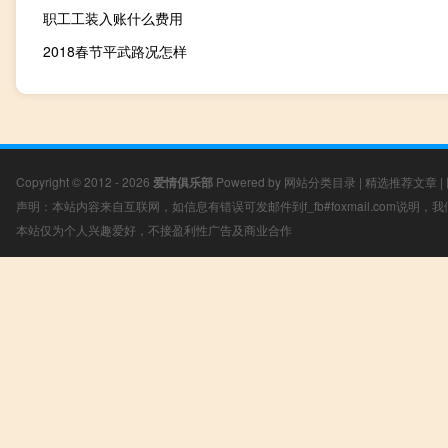
职工工装入账什么费用
2018春节平武路况怎样
Copyright © 2012 - 2026
爱情俱乐部
Powered by
网站分类目录
|
精选推荐文章
|
声明：本站内容来自互联网，如信息有错误可发邮件到f_fb#foxmail.com说明
本站仅为个人兴趣爱好，不接盈利性广告及商业合作