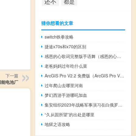
还不
都是
猜你想看的文章
switch铁拳攻略
捷途x70s和x70的区别
感恩的心歌词完整版手语舞（感恩的心歌词完整版）
老爸妈妈过年吃什么菜
ArcGIS Pro V2.2 免费版（ArcGIS Pro V2.2 免费版功能简介）
下一篇
阳能电池厂
过年爬山去哪里河南
梦幻西游手游哪吒加血
集安组织2023年战略军事演习在白俄罗斯举行
“久从固所望”的出处是哪里
地狱之语攻略