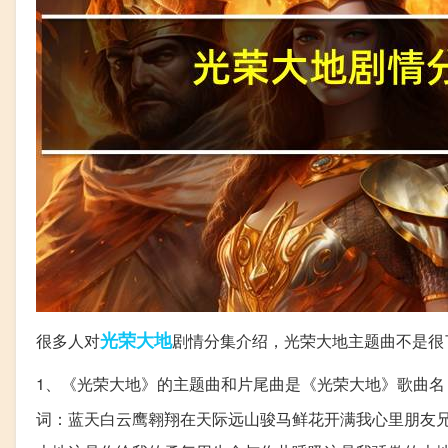
光荣
大地
很多人对
剧情分集介绍，光荣大地主题曲不是很
1、《光荣大地》的主题曲和片尾曲是《光荣大地》歌曲名：光
词：蓝天白云鹰翱翔在天际远山骏马鲜花开满我心里朋友