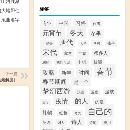
里山河共聚
标签
的大地即使
片尾曲名字
习俗
中国
专业
作者
冬天
元宵节
冬季
唐代
孩子
可能会
学校
大学
宋代
很多人
寓意
年龄
手机
技能
您的
我们可以
春节
攻略
时间
新年
下一篇
钠溶解度）
春节期间
是一个
梦幻西游
游戏
汤圆
温度
的人
疫情
的是
父母
自己的
礼物
红包
考试
诗人
英语
费用
诗词
词人