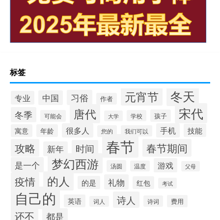
标签
冬天
元宵节
习俗
中国
专业
作者
宋代
唐代
冬季
孩子
可能会
学校
大学
很多人
手机
技能
寓意
年龄
您的
我们可以
春节
攻略
春节期间
时间
新年
梦幻西游
是一个
游戏
汤圆
温度
父母
的人
疫情
礼物
的是
红包
考试
自己的
诗人
英语
费用
诗词
词人
还不
都是