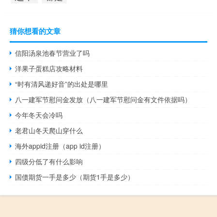
猜你想看的文章
信阳汤泉池春节营业了吗
洋果子蛋糕店攻略材料
“时有清风递好音”的出处是哪里
八一建军节慰问金发放（八一建军节慰问金有文件依据吗）
今年冬天会冷吗
老君山冬天爬山穿什么
海外appid注册（app id注册）
四级分低了有什么影响
国债期货一手是多少（期货1手是多少）