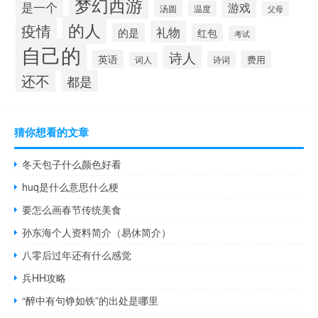
梦幻西游
是一个
游戏
汤圆
温度
父母
的人
疫情
礼物
的是
红包
考试
自己的
诗人
英语
费用
诗词
词人
还不
都是
猜你想看的文章
冬天包子什么颜色好看
huq是什么意思什么梗
要怎么画春节传统美食
孙东海个人资料简介（易休简介）
八零后过年还有什么感觉
兵HH攻略
“醉中有句铮如铁”的出处是哪里