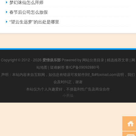
梦幻诛仙怎么拜师
春节后公司怎么放假
“望云生远梦”的出处是哪里
Copyright © 2012 - 2026
爱情俱乐部
Powered by
网站分类目录
|
精选推荐文章
|
网
站地图
|
疑难解答
鲁ICP备09092880号
声明：本站内容来自互联网，如信息有错误可发邮件到f_fb#foxmail.com说明，我们
会及时纠正，谢谢
本站仅为个人兴趣爱好，不接盈利性广告及商业合作
小男孩