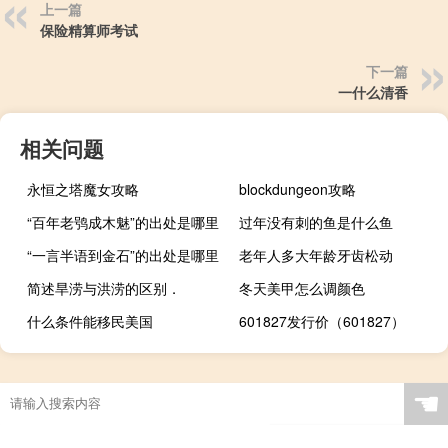
上一篇
保险精算师考试
下一篇
一什么清香
相关问题
永恒之塔魔女攻略
blockdungeon攻略
“百年老鸮成木魅”的出处是哪里
过年没有刺的鱼是什么鱼
“一言半语到金石”的出处是哪里
老年人多大年龄牙齿松动
简述旱涝与洪涝的区别．
冬天美甲怎么调颜色
什么条件能移民美国
601827发行价（601827）
☚