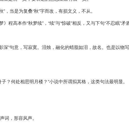
秋”，当是为复叠“秋”字而改，有损文义，不从。
程高本作“秋梦续”，“续”与“惊破”相反，又与下句“不忍眠”矛
烛影深”句意，写寂寞。泪烛，融化的蜡脂如泪，故名。也是以物写
舟子？何处相思明月楼？”小说中所谓拟其格，这类句法最明显。
状声词，形容风声。