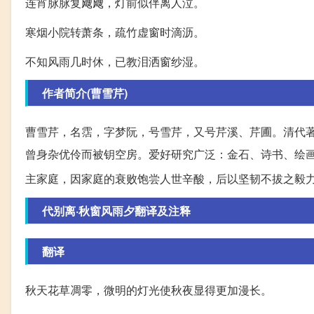
连宵脉脉复飕飕，灯前似伴离人泣。
寒烟小院转萧条，疏竹虚窗时滴沥。
不知风雨几时休，已教泪洒窗纱湿。
作者简介(曹雪芹)
曹雪芹，名霑，字梦阮，号雪芹，又号芹溪、芹圃。清代
曾身杂优伶而被钥空房。爱好研究广泛：金石、诗书、绘画
主家庭，因家庭的衰败饱尝人世辛酸，后以坚韧不拔之毅
代别离·秋窗风雨夕翻译及注释
翻译
秋天花草凋零，微明的灯光使秋夜显得更加漫长。