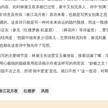
内容。此时林黛玉双亲都已过世，家中又别无亲人，诗中“别离”
泪烛”诗意及所拟《春江花月夜》原诗来看，也都是写男女别离之
得通的。这首诗只能是写一种对未来命运的隐约预感，而这一预感
证实（参见《红楼梦曲·枉凝眉》、《葬花吟》等诗鉴赏），曹
结局是：“想眼中能有多少泪珠儿，怎禁得秋流到冬，春流到夏！
些也都在这首诗中预先作了写照。
描写的主要细节是：林黛玉先说贾宝玉像渔翁，接着说漏了嘴，
，用心极细的脂砚斋用批语揭示作者这样写的用意说：“妙极之文
暗隐不吉之兆，所谓‘画中爱宠’是也。谁曰不然？”这一批语，对
春江花月夜
红楼梦
风雨