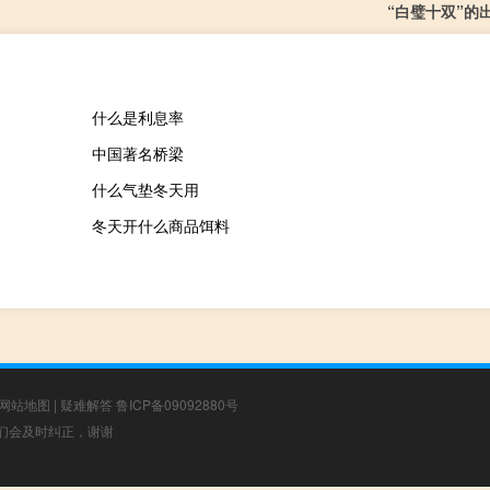
“白璧十双”的
什么是利息率
中国著名桥梁
什么气垫冬天用
冬天开什么商品饵料
网站地图
|
疑难解答
鲁ICP备09092880号
，我们会及时纠正，谢谢