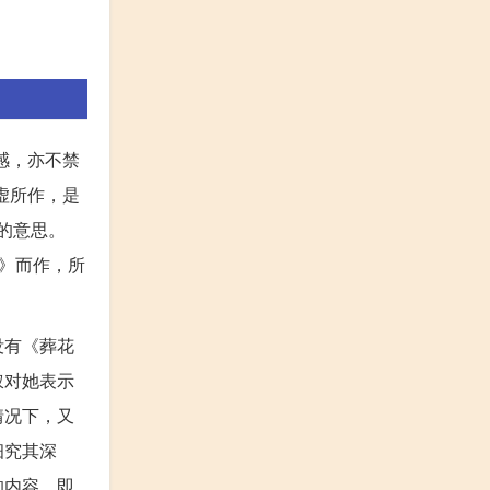
感，亦不禁
虚所作，是
的意思。
》而作，所
没有《葬花
钗对她表示
情况下，又
细究其深
的内容，即