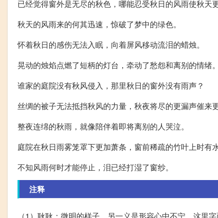
已经觉得窗外是无尽的秋色，哪能忍受秋日的风雨使秋天
秋天的风雨来的何其迅速，惊破了梦中的绿色。
怀着秋日的感伤无法入眠，向着屏风移动流泪的蜡烛。
晃动的烛焰点燃了短柄的灯台，牵动了愁怨和离别的情绪
谁家的庭院没有秋风侵入，那里秋日的窗外没有雨声？
丝绸的被子无法抵挡秋风的力量，秋夜将尽的更漏声催来
整夜连绵的秋雨，就像陪伴着即将离别的人哭泣。
庭院在秋日雨雾笼罩下更加萧条，窗前稀疏的竹叶上时有
不知风雨何时才能停止，泪已经打湿了窗纱。
注释
（1）耿耿：微明的样子。另一义是形容心中不宁。这里