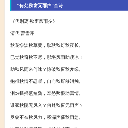
“何处秋窗无雨声”全诗
《代别离·秋窗风雨夕》
清代 曹雪芹
秋花惨淡秋草黄，耿耿秋灯秋夜长。
已觉秋窗秋不尽，那堪风雨助凄凉！
助秋风雨来何速？惊破秋窗秋梦绿。
抱得秋情不忍眠，自向秋屏移泪烛。
泪烛摇摇爇短檠，牵愁照恨动离情。
谁家秋院无风入？何处秋窗无雨声？
罗衾不奈秋风力，残漏声催秋雨急。