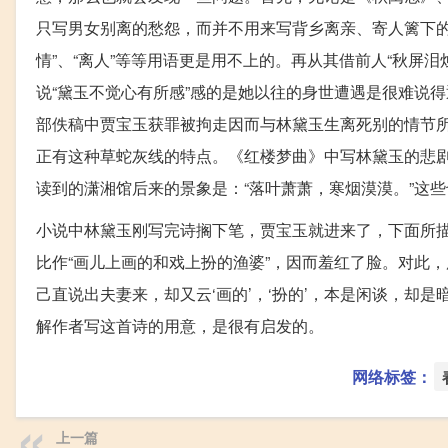
只写男女别离的愁怨，而并不用来写背乡离亲、寄人篱下的
情”、“离人”等等用语更是用不上的。再从其借前人“秋屏
说“黛玉不觉心有所感”感的是她以往的身世遭遇是很难说
部佚稿中贾宝玉获罪被拘走因而与林黛玉生离死别的情节所
正有这种草蛇灰线的特点。《红楼梦曲》中写林黛玉的悲剧
读到的潇湘馆后来的景象是：“落叶萧萧，寒烟漠漠。”这
小说中林黛玉刚写完诗搁下笔，贾宝玉就进来了，下面所
比作“画儿上画的和戏上扮的渔婆”，因而羞红了脸。对此
己直说出夫妻来，却又云‘画的’，‘扮的’，本是闲谈，却是
解作者写这首诗的用意，是很有启发的。
网络标签：
上一篇