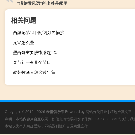
“猎蕙微风远”的出处是哪里
相关问题
西游记第12回好词好句摘抄
元宵怎么叠
墨西哥主要股指涨超1%
春节初一有几个节日
改装牧马人怎么过年审
Copyright © 2012 - 2026
爱情俱乐部
Powered by
网站分类目录
|
精选推荐文章
|
声明：本站内容来自互联网，如信息有错误可发邮件到f_fb#foxmail.com说明
本站仅为个人兴趣爱好，不接盈利性广告及商业合作