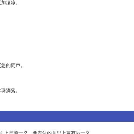
更加凄凉。
。
更急的雨声。
水珠滴落。
字面上是前一义，要表达的意思上兼有后一义。