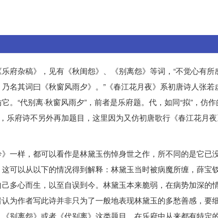
乐府杂稿》，见有《秋闺怨》、《别离怨》等词，“不觉心有所
乃名其词曰《秋窗风雨夕》。”《春江花月夜》系初唐诗人张若
。“代别离·秋窗风雨夕”，前者是乐府题。代，如同“拟”，仿作
下，乐府诗不另外再加题目，这里因为又仿初唐歌行《春江花月夜
吟》一样，都可以看作是林黛玉伤悼身世之作，所不同的是它已
。这可以从以下的情况得到解释：林黛玉当时被病魔所缠，薛宝
自己多心而生，以至自误到今。林黛玉本来脆弱，在病势加深的
者认为作者写此诗并非只为了一般地表现林黛玉的多愁善感，要
、《别离怨》或者《代别离》这类题目，在乐府中从来都有特定