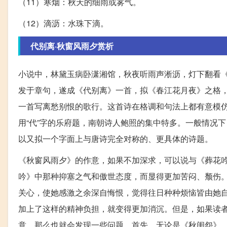
（11）寒烟：秋天的细雨或雾气。
（12）滴沥：水珠下滴。
代别离·秋窗风雨夕赏析
小说中，林黛玉病卧潇湘馆，秋夜听雨声淅沥，灯下翻看《
发于章句，遂成《代别离》一首，拟《春江花月夜》之格，
一首写离愁别恨的歌行。这首诗在格调和句法上都有意模仿它
用“代”字的乐府题，南朝诗人鲍照的集中特多。一般情况
以又拟一个字面上与唐诗完全对称的、更具体的诗题。
《秋窗风雨夕》的作意，如果不加深求，可以说与《葬花
吟》中那种抑塞之气和傲世态度，而显得更加苦闷、颓伤
关心，使她感激之余深自悔恨，觉得往日种种烦恼皆由她
加上了这样的精神负担，就变得更加消沉。但是，如果读
意，那么也就会发现一些问题。首先，无论是《秋闺怨》