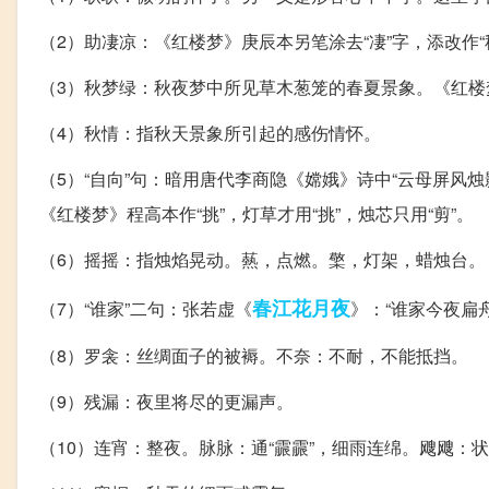
（2）助凄凉：《红楼梦》庚辰本另笔涂去“凄”字，添改作“
（3）秋梦绿：秋夜梦中所见草木葱笼的春夏景象。《红楼梦》
（4）秋情：指秋天景象所引起的感伤情怀。
（5）“自向”句：暗用唐代李商隐《嫦娥》诗中“云母屏风
《红楼梦》程高本作“挑”，灯草才用“挑”，烛芯只用“剪”。
（6）摇摇：指烛焰晃动。爇，点燃。檠，灯架，蜡烛台。
春江花月夜
（7）“谁家”二句：张若虚《
》：“谁家今夜扁
（8）罗衾：丝绸面子的被褥。不奈：不耐，不能抵挡。
（9）残漏：夜里将尽的更漏声。
（10）连宵：整夜。脉脉：通“霢霢”，细雨连绵。飕飕：