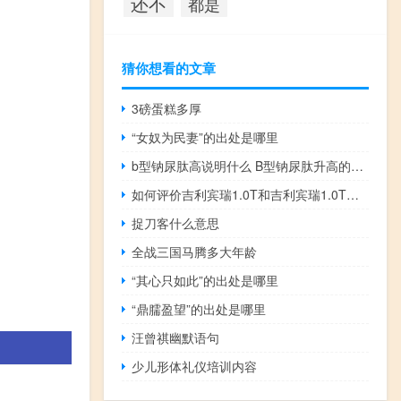
还不
都是
猜你想看的文章
3磅蛋糕多厚
“女奴为民妻”的出处是哪里
b型钠尿肽高说明什么 B型钠尿肽升高的意义是什么？
如何评价吉利宾瑞1.0T和吉利宾瑞1.0T的动力？
捉刀客什么意思
全战三国马腾多大年龄
“其心只如此”的出处是哪里
“鼎臑盈望”的出处是哪里
汪曾祺幽默语句
少儿形体礼仪培训内容