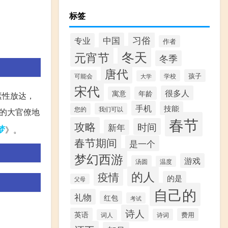
标签
习俗
中国
专业
作者
冬天
元宵节
冬季
唐代
孩子
可能会
学校
大学
宋代
很多人
寓意
年龄
素性放达，
手机
技能
您的
我们可以
的大官僚地
春节
攻略
时间
新年
梦
》。
春节期间
是一个
梦幻西游
游戏
汤圆
温度
的人
疫情
的是
父母
自己的
礼物
红包
考试
诗人
英语
费用
诗词
词人