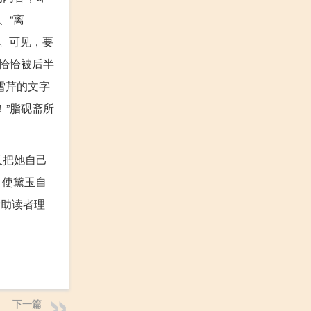
、“离
思。可见，要
恰恰被后半
雪芹的文字
”脂砚斋所
又把她自己
！使黛玉自
帮助读者理
下一篇