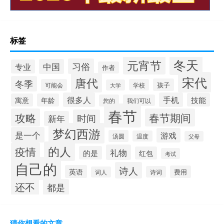
标签
冬天
元宵节
习俗
中国
专业
作者
宋代
唐代
冬季
孩子
可能会
学校
大学
很多人
手机
技能
寓意
年龄
您的
我们可以
春节
攻略
春节期间
时间
新年
梦幻西游
是一个
游戏
汤圆
温度
父母
的人
疫情
礼物
的是
红包
考试
自己的
诗人
英语
费用
诗词
词人
还不
都是
猜你想看的文章