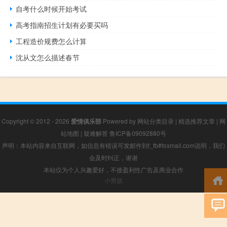
自考什么时候开始考试
高考指南招生计划有必要买吗
工程造价规费怎么计算
沈从文怎么描述春节
Copyright © 2012 - 2026
爱情俱乐部
Powered by
网站分类目录
|
精选推荐文章
|
网
站地图
|
疑难解答
鲁ICP备09092880号
声明：本站内容来自互联网，如信息有错误可发邮件到f_fb#foxmail.com说明，我们
会及时纠正，谢谢
本站仅为个人兴趣爱好，不接盈利性广告及商业合作
小男孩