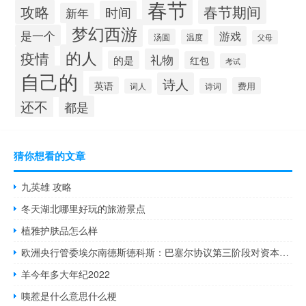
春节
攻略
春节期间
时间
新年
梦幻西游
是一个
游戏
汤圆
温度
父母
的人
疫情
礼物
的是
红包
考试
自己的
诗人
英语
费用
诗词
词人
还不
都是
猜你想看的文章
九英雄 攻略
冬天湖北哪里好玩的旅游景点
植雅护肤品怎么样
欧洲央行管委埃尔南德斯德科斯：巴塞尔协议第三阶段对资本要求的影响将“显著”低于前几个阶段
羊今年多大年纪2022
咦惹是什么意思什么梗