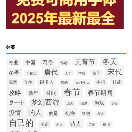
标签
冬天
元宵节
习俗
中国
专业
作者
宋代
唐代
冬季
孩子
可能会
学校
大学
很多人
手机
技能
寓意
年龄
您的
我们可以
春节
攻略
春节期间
时间
新年
梦幻西游
是一个
游戏
汤圆
温度
父母
的人
疫情
礼物
的是
红包
考试
自己的
诗人
英语
费用
诗词
词人