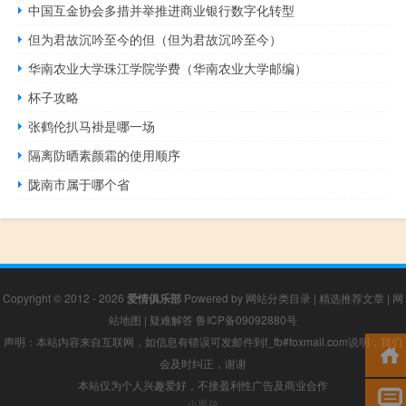
中国互金协会多措并举推进商业银行数字化转型
但为君故沉吟至今的但（但为君故沉吟至今）
华南农业大学珠江学院学费（华南农业大学邮编）
杯子攻略
张鹤伦扒马褂是哪一场
隔离防晒素颜霜的使用顺序
陇南市属于哪个省
Copyright © 2012 - 2026
爱情俱乐部
Powered by
网站分类目录
|
精选推荐文章
|
网
站地图
|
疑难解答
鲁ICP备09092880号
声明：本站内容来自互联网，如信息有错误可发邮件到f_fb#foxmail.com说明，我们
会及时纠正，谢谢
本站仅为个人兴趣爱好，不接盈利性广告及商业合作
小男孩