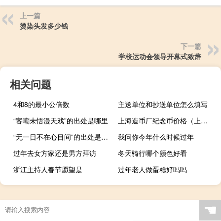
上一篇
烫染头发多少钱
下一篇
学校运动会领导开幕式致辞
相关问题
4和8的最小公倍数
主送单位和抄送单位怎么填写
“客嘲未悟漫天戏”的出处是哪里
上海造币厂纪念币价格（上海造币厂纪念币）
“无一日不在心目间”的出处是哪里
我问你今年什么时候过年
过年去女方家还是男方拜访
冬天骑行哪个颜色好看
浙江主持人春节愿望是
过年老人做蛋糕好吗吗
☚