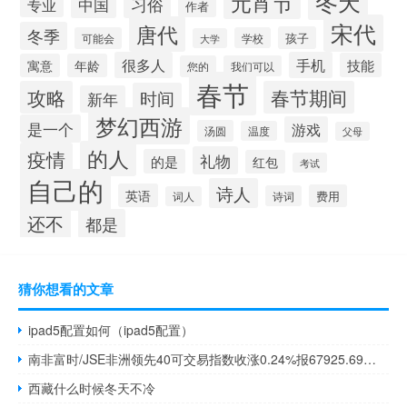
冬天
元宵节
习俗
中国
专业
作者
宋代
唐代
冬季
孩子
可能会
学校
大学
很多人
手机
技能
寓意
年龄
您的
我们可以
春节
攻略
春节期间
时间
新年
梦幻西游
是一个
游戏
汤圆
温度
父母
的人
疫情
礼物
的是
红包
考试
自己的
诗人
英语
费用
诗词
词人
还不
都是
猜你想看的文章
ipad5配置如何（ipad5配置）
南非富时/JSE非洲领先40可交易指数收涨0.24%报67925.69点本周累计上涨3.81%
西藏什么时候冬天不冷