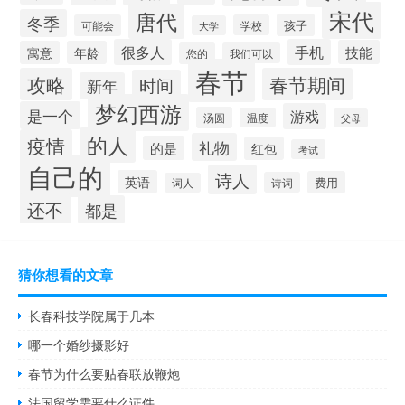
宋代
唐代
冬季
孩子
可能会
学校
大学
很多人
手机
技能
寓意
年龄
您的
我们可以
春节
攻略
春节期间
时间
新年
梦幻西游
是一个
游戏
汤圆
温度
父母
的人
疫情
礼物
的是
红包
考试
自己的
诗人
英语
费用
诗词
词人
还不
都是
猜你想看的文章
长春科技学院属于几本
哪一个婚纱摄影好
春节为什么要贴春联放鞭炮
法国留学需要什么证件