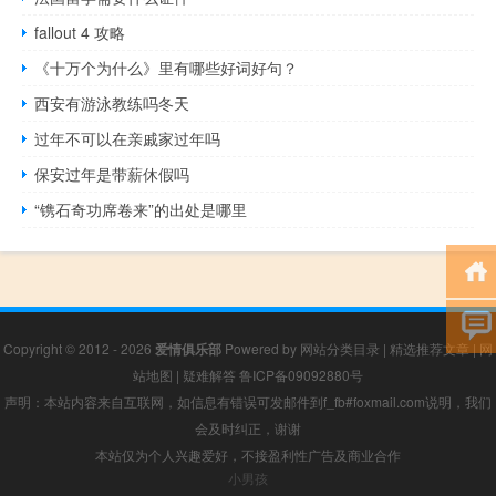
fallout 4 攻略
《十万个为什么》里有哪些好词好句？
西安有游泳教练吗冬天
过年不可以在亲戚家过年吗
保安过年是带薪休假吗
“镌石奇功席卷来”的出处是哪里
Copyright © 2012 - 2026
爱情俱乐部
Powered by
网站分类目录
|
精选推荐文章
|
网
站地图
|
疑难解答
鲁ICP备09092880号
声明：本站内容来自互联网，如信息有错误可发邮件到f_fb#foxmail.com说明，我们
会及时纠正，谢谢
本站仅为个人兴趣爱好，不接盈利性广告及商业合作
小男孩