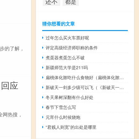
还不
都是
猜你想看的文章
过年怎么买火车票好呢
评定高级经济师职称的条件
步的了解，
煮蛋器煮蛋怎么不破
新疆师范大学是211吗
扁桃体化脓吃什么食物好（扁桃体化脓吃什么食物）
 回应
新破天一剑多少级可以飞（《新破天一剑》等级进阶）
冬天果树深翻有什么好处
春节下雪怎么写
全网热搜，
元宵什么时候烧炮
“君贱人则宽”的出处是哪里