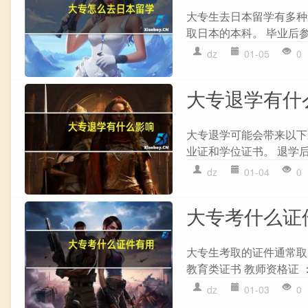
大专生去日本留学有多种途
取日本的本科。 毕业后参
dz
01-05
0
大专退学有什
大专退学可能会带来以下影
业证和学位证书。 退学后
dz
01-04
0
大专考什么证
大专生考取的证件通常取
教育类证书 教师资格证 
dz
01-03
0