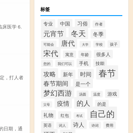
标签
习俗
中国
专业
作者
临床医学 6.
冬天
元宵节
冬季
唐代
孩子
可能会
学校
大学
宋代
很多人
寓意
年龄
手机
技能
您的
我们可以
春节
攻略
时间
新年
定，打人者
春节期间
是一个
梦幻西游
游戏
汤圆
温度
的人
疫情
的是
父母
自己的
礼物
红包
考试
诗人
英语
费用
诗词
词人
应的日期，通