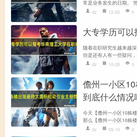
常是业务发生的日期。 凭
dz
12-25
0
大专学历可以
随着在职研究生越来越深
但是还有人有一些疑问，
dz
10-28
0
儋州一小区1
到底什么情况
今天【儋州一小区10栋
那么【儋州一小区10栋楼
dz
05-10
0