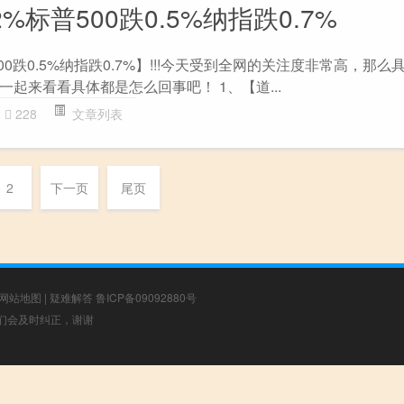
%标普500跌0.5%纳指跌0.7%
00跌0.5%纳指跌0.7%】!!!今天受到全网的关注度非常高，那么
起来看看具体都是怎么回事吧！ 1、【道...
228
文章列表
2
下一页
尾页
网站地图
|
疑难解答
鲁ICP备09092880号
，我们会及时纠正，谢谢