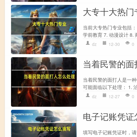
大专十大热门
当前大专热门专业包括： 1.
学前教育 7. 动漫设计 8. 
dz
12-30
0
当着民警的面
当着民警的面打人是一种
可能面临以下处理： 1. 
dz
12-27
0
电子记账凭证
填写电子记账凭证时，请遵