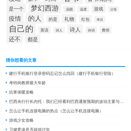
梦幻西游
是一个
游戏
汤圆
温度
父母
的人
疫情
礼物
的是
红包
考试
自己的
诗人
英语
费用
诗词
词人
还不
都是
猜你想看的文章
建行手机银行登录密码忘记怎么找回（建行手机银行登陆）
考特岗教师最大年龄
抗寒保暖攻略
巴西央行行长内托：我们已经看到巴西通胀预期的波动主要与全球因素有关
怎么让手机连接电脑的热点（怎么让手机连接电脑）
游戏少女攻略
卫健委谈是否就地过年