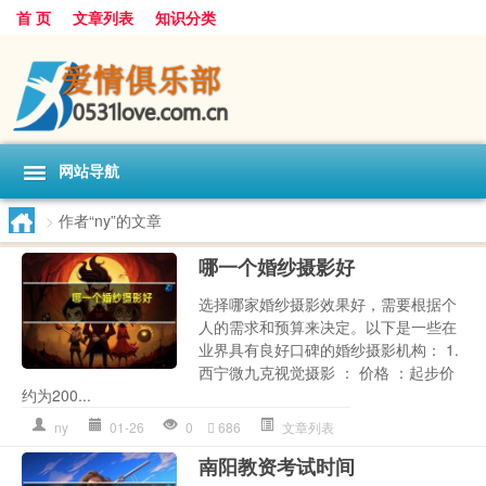
首 页
文章列表
知识分类
网站导航
>
作者“ny”的文章
哪一个婚纱摄影好
选择哪家婚纱摄影效果好，需要根据个
人的需求和预算来决定。以下是一些在
业界具有良好口碑的婚纱摄影机构： 1.
西宁微九克视觉摄影 ： 价格 ：起步价
约为200...
ny
01-26
0
686
文章列表
南阳教资考试时间