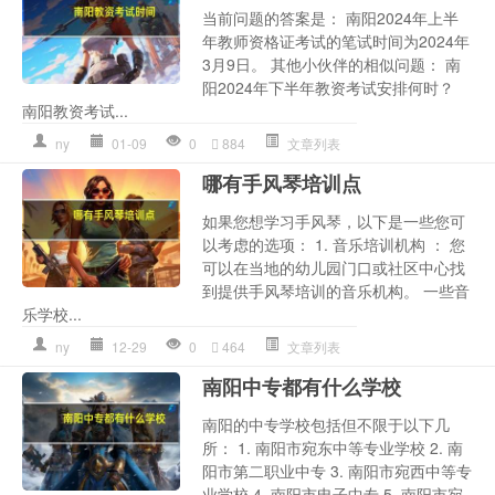
当前问题的答案是： 南阳2024年上半
年教师资格证考试的笔试时间为2024年
3月9日。 其他小伙伴的相似问题： 南
阳2024年下半年教资考试安排何时？
南阳教资考试...
ny
01-09
0
884
文章列表
哪有手风琴培训点
如果您想学习手风琴，以下是一些您可
以考虑的选项： 1. 音乐培训机构 ： 您
可以在当地的幼儿园门口或社区中心找
到提供手风琴培训的音乐机构。 一些音
乐学校...
ny
12-29
0
464
文章列表
南阳中专都有什么学校
南阳的中专学校包括但不限于以下几
所： 1. 南阳市宛东中等专业学校 2. 南
阳市第二职业中专 3. 南阳市宛西中等专
业学校 4. 南阳市电子中专 5. 南阳市宛