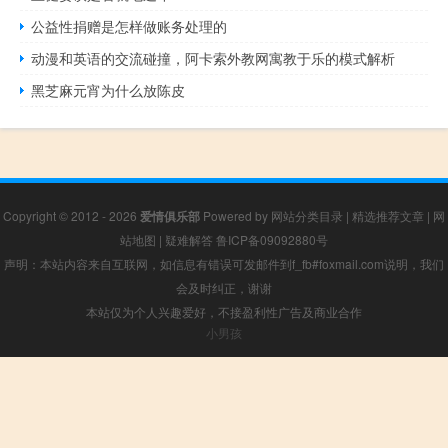
公益性捐赠是怎样做账务处理的
动漫和英语的交流碰撞，阿卡索外教网寓教于乐的模式解析
黑芝麻元宵为什么放陈皮
Copyright © 2012 - 2026
爱情俱乐部
Powered by
网站分类目录
|
精选推荐文章
|
网
站地图
|
疑难解答
鲁ICP备09092880号
声明：本站内容来自互联网，如信息有错误可发邮件到f_fb#foxmail.com说明，我们
会及时纠正，谢谢
本站仅为个人兴趣爱好，不接盈利性广告及商业合作
小男孩