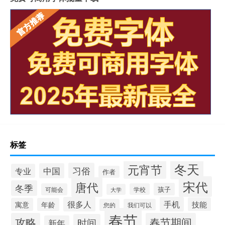
标签
冬天
元宵节
习俗
中国
专业
作者
宋代
唐代
冬季
孩子
可能会
学校
大学
很多人
手机
技能
寓意
年龄
您的
我们可以
春节
攻略
春节期间
时间
新年