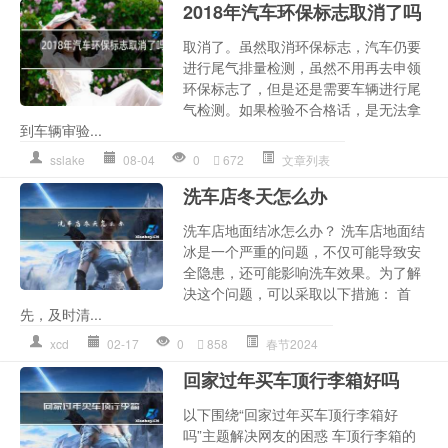
2018年汽车环保标志取消了吗
取消了。虽然取消环保标志，汽车仍要
进行尾气排量检测，虽然不用再去申领
环保标志了，但是还是需要车辆进行尾
气检测。如果检验不合格话，是无法拿
到车辆审验...
sslake
08-04
0
672
文章列表
洗车店冬天怎么办
洗车店地面结冰怎么办？ 洗车店地面结
冰是一个严重的问题，不仅可能导致安
全隐患，还可能影响洗车效果。为了解
决这个问题，可以采取以下措施： 首
先，及时清...
xcd
02-17
0
858
春节2024
回家过年买车顶行李箱好吗
以下围绕“回家过年买车顶行李箱好
吗”主题解决网友的困惑 车顶行李箱的