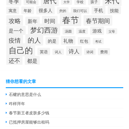
宋代
唐代
冬季
孩子
可能会
学校
大学
很多人
手机
技能
寓意
年龄
您的
我们可以
春节
攻略
春节期间
时间
新年
梦幻西游
是一个
游戏
汤圆
温度
父母
的人
疫情
礼物
的是
红包
考试
自己的
诗人
英语
费用
诗词
词人
还不
都是
猜你想看的文章
石楗的意思是什么
咋样拜年
春节新王者皮肤多少钱
已抵押房屋能够出租吗