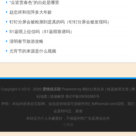
“众皆赏春色”的出处是哪里
赵忠祥和倪萍多大年龄
钉钉分屏会被检测到是真的吗（钉钉分屏会被发现吗）
51返呗上征信吗（51返呗靠谱吗）
清明春节旅游攻略
元宵节的来源是什么视频
Copyright © 2012 - 2026
爱情俱乐部
Powered by
网站分类目录
|
精选推荐文章
|
网
站地图
|
疑难解答
鲁ICP备09092880号
声明：本站内容来自互联网，如信息有错误可发邮件到f_fb#foxmail.com说明，我们
会及时纠正，谢谢
本站仅为个人兴趣爱好，不接盈利性广告及商业合作
小男孩