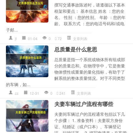
撰写交通事故陈述时，请遵循以下基本
框架和要点： 基本信息 姓名 ：您的全
名。 性别 ：您的性别。 年龄 ：您的年
龄。 联系方式 ：您的电话号码和/或电
子邮...
jt
01-04
0
72
文章列表
总质量是什么意思
总质量是指一个系统或物体所有组成部
分的质量总和。在物理学中，它是衡量
物体惯性或重量的量化指标，有助于了
解系统的整体质量情况。对于不同类型
的车辆，如...
zz
12-31
0
241
文章列表
夫妻车辆过户流程有哪些
夫妻间车辆过户的流程通常包括以下几
个步骤： 1. 准备资料：夫妻双方身份
证、结婚证（或户口本）、车辆登记
证、行驶证等。 2. 填写申请表：在车管