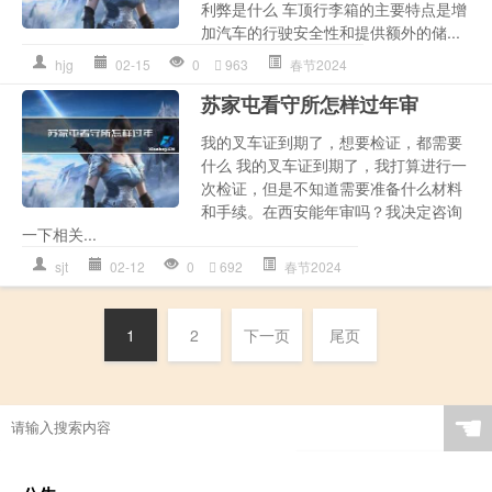
利弊是什么 车顶行李箱的主要特点是增
加汽车的行驶安全性和提供额外的储...
hjg
02-15
0
963
春节2024
苏家屯看守所怎样过年审
我的叉车证到期了，想要检证，都需要
什么 我的叉车证到期了，我打算进行一
次检证，但是不知道需要准备什么材料
和手续。在西安能年审吗？我决定咨询
一下相关...
sjt
02-12
0
692
春节2024
1
2
下一页
尾页
☚