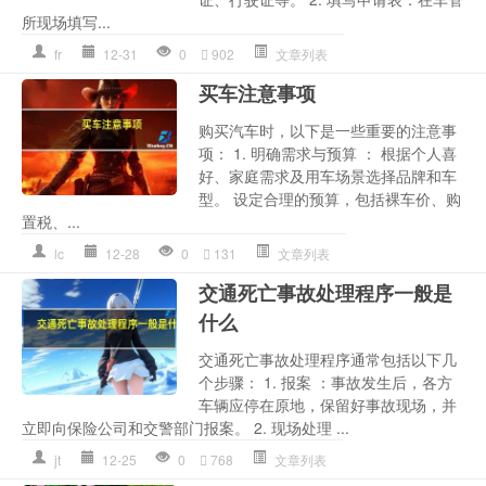
所现场填写...
fr
12-31
0
902
文章列表
买车注意事项
购买汽车时，以下是一些重要的注意事
项： 1. 明确需求与预算 ： 根据个人喜
好、家庭需求及用车场景选择品牌和车
型。 设定合理的预算，包括裸车价、购
置税、...
lc
12-28
0
131
文章列表
交通死亡事故处理程序一般是
什么
交通死亡事故处理程序通常包括以下几
个步骤： 1. 报案 ：事故发生后，各方
车辆应停在原地，保留好事故现场，并
立即向保险公司和交警部门报案。 2. 现场处理 ...
jt
12-25
0
768
文章列表