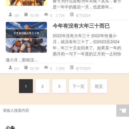
春节为什么会称为年关呢？其实，春节
是一年中的最后一天，也是新年...
cj9
02-06
0
724
春节2024
今年有没有大年三十而已
2022年没有大年三十 2022年恰逢小
月，就没有年三十了，但2023至2024
年，年三十又会回来了。如果某一年的
腊月初一与下一年度的正月初一之间恰
逢小月，那就没...
jny
02-06
0
384
春节2024
1
2
3
下一页
尾页
☚
公告