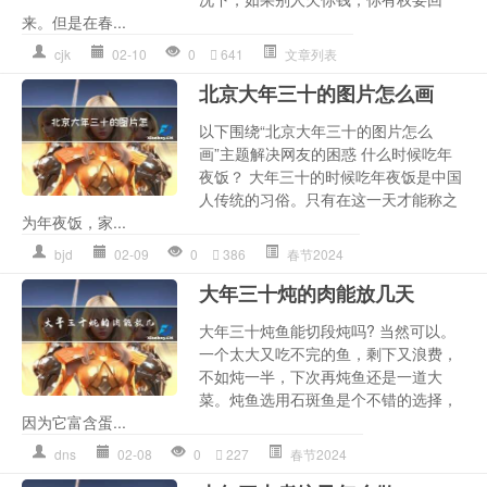
来。但是在春...
cjk
02-10
0
641
文章列表
北京大年三十的图片怎么画
以下围绕“北京大年三十的图片怎么
画”主题解决网友的困惑 什么时候吃年
夜饭？ 大年三十的时候吃年夜饭是中国
人传统的习俗。只有在这一天才能称之
为年夜饭，家...
bjd
02-09
0
386
春节2024
大年三十炖的肉能放几天
大年三十炖鱼能切段炖吗? 当然可以。
一个太大又吃不完的鱼，剩下又浪费，
不如炖一半，下次再炖鱼还是一道大
菜。炖鱼选用石斑鱼是个不错的选择，
因为它富含蛋...
dns
02-08
0
227
春节2024