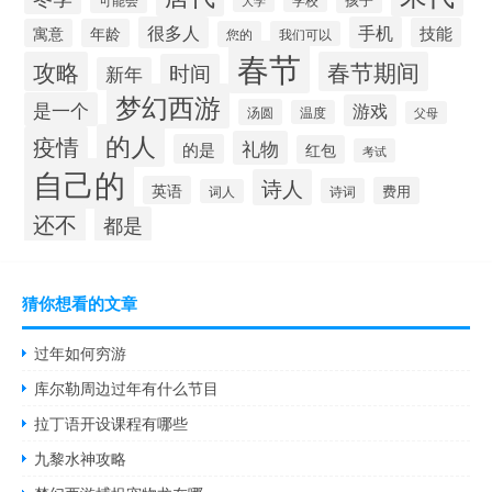
很多人
手机
技能
寓意
年龄
您的
我们可以
春节
攻略
春节期间
时间
新年
梦幻西游
是一个
游戏
汤圆
温度
父母
的人
疫情
礼物
的是
红包
考试
自己的
诗人
英语
费用
诗词
词人
还不
都是
猜你想看的文章
过年如何穷游
库尔勒周边过年有什么节目
拉丁语开设课程有哪些
九黎水神攻略