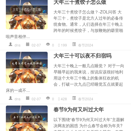
大年三十煮饺子怎么做
大年三十煮饺子怎么做？-ZOL问答 大
年三十，煮饺子是北方人过年的必备传
统食物。通常，人们选择在年三十晚上
跨年的时候煮饺子，与放鞭炮的噼里啪
啦声音相伴...
dns
02-07
0
199
春节2024
大年三十可以夜不归宿吗
大年三十晚上一般几点睡觉？ 对于一向
早睡早起的我来说，按说应该很好地利
用这个大年三十晚上的集体狂欢的机
会，打破一次九点已经睡觉五点就要起
床的一成不...
dns
02-07
0
428
春节2024
春节9为何又叫过大年
以下围绕“春节9为何又叫过大年”主题解
决网友的困惑 为什么春节会称为年关?