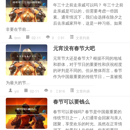
年三十之前走亲戚可以吗？ 年三十之前
走亲戚是可以的，但需要考虑一些因
素。通常情况下，我们会选择在除夕之
后去亲戚家拜年，这是一种习俗。如果
非要在节前...
bnn
02-11
0
91
文章列表
元宵没有春节大吧
元宵节大还是春节大? 根据不同的地域
和群体，对于节日的重要性和庆祝程度
的评判是不同的。但从整体而言，春节
作为中国最重要的传统节日，一直被视
为最大的节...
yxl
02-11
0
816
文章列表
春节可以要钱么
春节可以要钱吗? 春节是中国最重要的
传统节日之一，人们通常会回家与亲人
团聚，享受欢乐的时光。虽然在正常情
况下，如果别人欠你钱，你有权要回