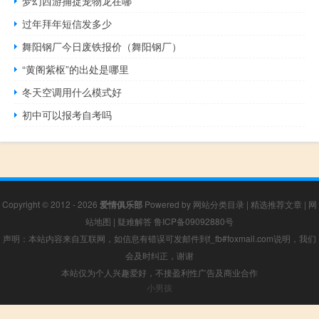
梦幻西游捕捉宠物龙在哪
过年拜年短信发多少
舞阳钢厂今日废铁报价（舞阳钢厂）
“黄阁紫枢”的出处是哪里
冬天空调用什么模式好
初中可以报考自考吗
Copyright © 2012 - 2026
爱情俱乐部
Powered by
网站分类目录
|
精选推荐文章
|
网
站地图
|
疑难解答
鲁ICP备09092880号
声明：本站内容来自互联网，如信息有错误可发邮件到f_fb#foxmail.com说明，我们
会及时纠正，谢谢
本站仅为个人兴趣爱好，不接盈利性广告及商业合作
小男孩