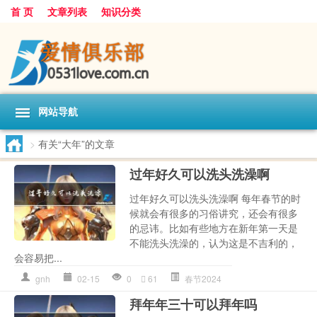
首 页
文章列表
知识分类
网站导航
>
有关“大年”的文章
过年好久可以洗头洗澡啊
过年好久可以洗头洗澡啊 每年春节的时
候就会有很多的习俗讲究，还会有很多
的忌讳。比如有些地方在新年第一天是
不能洗头洗澡的，认为这是不吉利的，
会容易把...
gnh
02-15
0
61
春节2024
拜年年三十可以拜年吗