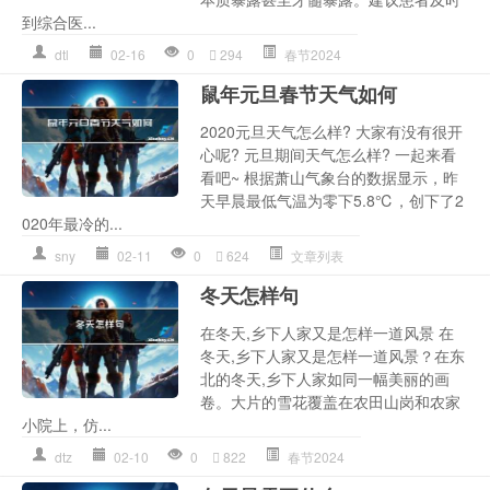
到综合医...
dtl
02-16
0
294
春节2024
鼠年元旦春节天气如何
2020元旦天气怎么样? 大家有没有很开
心呢? 元旦期间天气怎么样? 一起来看
看吧~ 根据萧山气象台的数据显示，昨
天早晨最低气温为零下5.8℃，创下了2
020年最冷的...
sny
02-11
0
624
文章列表
冬天怎样句
在冬天,乡下人家又是怎样一道风景 在
冬天,乡下人家又是怎样一道风景？在东
北的冬天,乡下人家如同一幅美丽的画
卷。大片的雪花覆盖在农田山岗和农家
小院上，仿...
dtz
02-10
0
822
春节2024