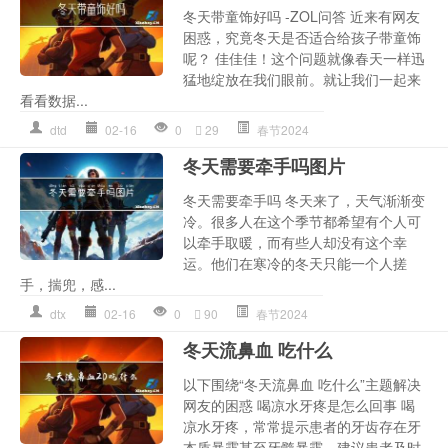
冬天带童饰好吗 -ZOL问答 近来有网友
困惑，究竟冬天是否适合给孩子带童饰
呢？ 佳佳佳！这个问题就像春天一样迅
猛地绽放在我们眼前。就让我们一起来
看看数据...
dtd
02-16
0
29
春节2024
冬天需要牵手吗图片
冬天需要牵手吗 冬天来了，天气渐渐变
冷。很多人在这个季节都希望有个人可
以牵手取暖，而有些人却没有这个幸
运。他们在寒冷的冬天只能一个人搓
手，揣兜，感...
dtx
02-16
0
90
春节2024
冬天流鼻血 吃什么
以下围绕“冬天流鼻血 吃什么”主题解决
网友的困惑 喝凉水牙疼是怎么回事 喝
凉水牙疼，常常提示患者的牙齿存在牙
本质暴露甚至牙髓暴露。建议患者及时