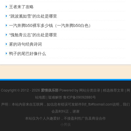
王者来了攻略
“跳波溅如雪”的出处是哪里
一汽奔腾b50裸车多少钱（一汽奔腾b50白色）
“愧勉青云志”的出处是哪里
雾的诗句经典诗词
鸭子的尾巴好像什么
Copyright © 2012 - 2026
爱情俱乐部
Powered by
网站分类目录
|
精选推荐文章
|
网
站地图
|
疑难解答
鲁ICP备09092880号
声明：本站内容来自互联网，如信息有错误可发邮件到f_fb#foxmail.com说明，我们
会及时纠正，谢谢
本站仅为个人兴趣爱好，不接盈利性广告及商业合作
小男孩