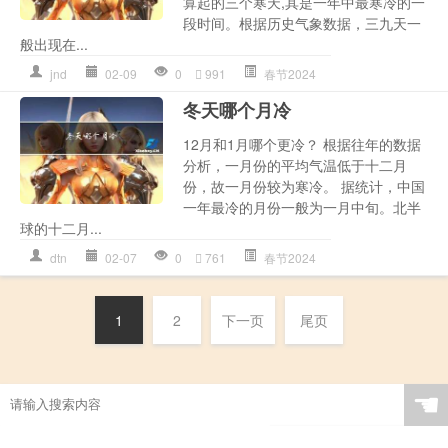
算起的三个寒天,其是一年中最寒冷的一
段时间。根据历史气象数据，三九天一
般出现在...
jnd
02-09
0
991
春节2024
冬天哪个月冷
12月和1月哪个更冷？ 根据往年的数据
分析，一月份的平均气温低于十二月
份，故一月份较为寒冷。 据统计，中国
一年最冷的月份一般为一月中旬。北半
球的十二月...
dtn
02-07
0
761
春节2024
1
2
下一页
尾页
☚