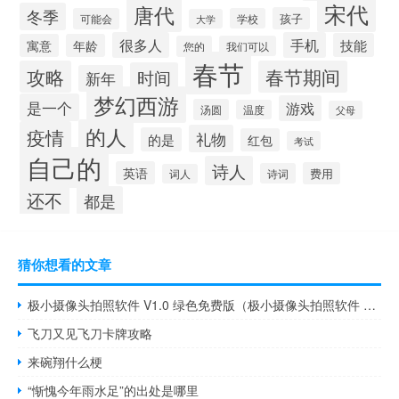
宋代
唐代
冬季
孩子
可能会
学校
大学
很多人
手机
技能
寓意
年龄
您的
我们可以
春节
攻略
春节期间
时间
新年
梦幻西游
是一个
游戏
汤圆
温度
父母
的人
疫情
礼物
的是
红包
考试
自己的
诗人
英语
费用
诗词
词人
还不
都是
猜你想看的文章
极小摄像头拍照软件 V1.0 绿色免费版（极小摄像头拍照软件 V1.0 绿色免费版功能简介）
飞刀又见飞刀卡牌攻略
来碗翔什么梗
“惭愧今年雨水足”的出处是哪里