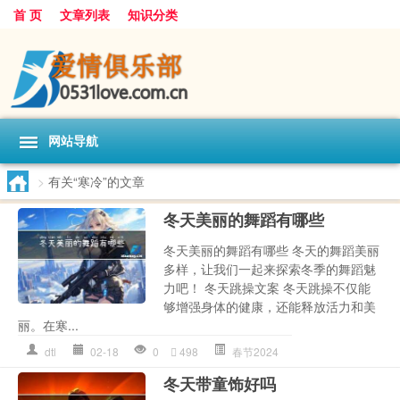
首 页
文章列表
知识分类
网站导航
>
有关“寒冷”的文章
冬天美丽的舞蹈有哪些
冬天美丽的舞蹈有哪些 冬天的舞蹈美丽
多样，让我们一起来探索冬季的舞蹈魅
力吧！ 冬天跳操文案 冬天跳操不仅能
够增强身体的健康，还能释放活力和美
丽。在寒...
dtl
02-18
0
498
春节2024
冬天带童饰好吗