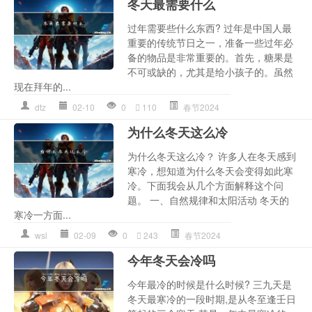
冬天最需要什么
过年需要些什么东西? 过年是中国人最
重要的传统节日之一，准备一些过年必
备的物品是非常重要的。首先，糖果是
不可或缺的，尤其是给小孩子的。虽然
现在拜年的...
dtz
02-10
0
110
春节2024
为什么冬天这么冷
为什么冬天这么冷？ 许多人在冬天感到
寒冷，想知道为什么冬天会变得如此寒
冷。下面我会从几个方面解释这个问
题。 一、自然规律和太阳活动 冬天的
寒冷一方面...
wsl
02-09
0
243
春节2024
今年冬天会冷吗
今年最冷的时候是什么时候? 三九天是
冬天最寒冷的一段时期,是从冬至逢壬日