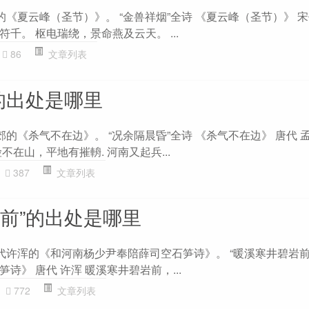
的《夏云峰（圣节）》。 “金兽祥烟”全诗 《夏云峰（圣节）》 宋
千。 枢电瑞绕，景命燕及云天。 ...
86
文章列表
的出处是哪里
郊的《杀气不在边》。 “况余隔晨昏”全诗 《杀气不在边》 唐代 
不在山，平地有摧輈. 河南又起兵...
387
文章列表
岩前”的出处是哪里
代许浑的《和河南杨少尹奉陪薛司空石笋诗》。 “暖溪寒井碧岩前
诗》 唐代 许浑 暖溪寒井碧岩前，...
772
文章列表