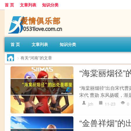
首 页
文章列表
知识分类
首 页
文章列表
知识分类
>
有关“河南”的文章
“海棠丽烟径”
“海棠丽烟径”出自宋代曹
宋代 曹勋 东风扬暖，渐
jzh
11-23
0
“金兽祥烟”的