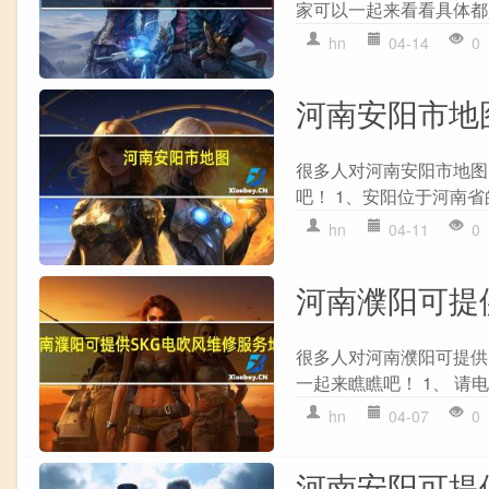
家可以一起来看看具体都是
hn
04-14
0
河南安阳市地
很多人对河南安阳市地图
吧！ 1、安阳位于河南省
hn
04-11
0
河南濮阳可提
很多人对河南濮阳可提供
一起来瞧瞧吧！ 1、 请电话
hn
04-07
0
河南安阳可提