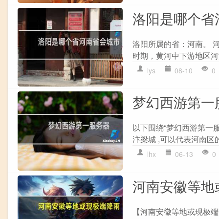
洛阳是哪个省
洛阳所属的省：河南。 
时期，黄河中下游地区河
lys
08-10
0
梦幻西游第一
以下围绕“梦幻西游第一服
汴梁城 ,可以代表河南区的一
lhx
06-13
0
河南安徽等地
【河南安徽等地或现极端