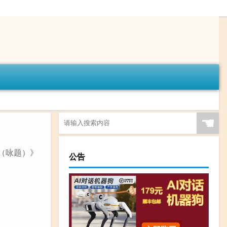
☚
慢（咏题）》
公告