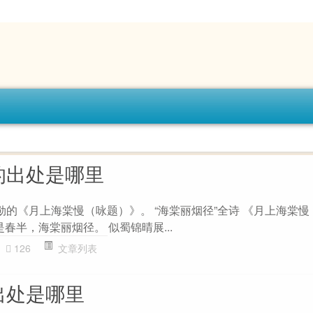
的出处是哪里
勋的《月上海棠慢（咏题）》。 “海棠丽烟径”全诗 《月上海棠
是春半，海棠丽烟径。 似蜀锦晴展...
126
文章列表
出处是哪里