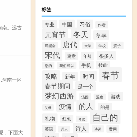
标签
习俗
中国
专业
作者
河南。远古
冬天
元宵节
冬季
唐代
孩子
可能会
学校
大学
宋代
很多人
寓意
年龄
手机
技能
您的
我们可以
春节
攻略
时间
新年
.河南一区
春节期间
是一个
梦幻西游
游戏
汤圆
温度
的人
疫情
的是
父母
自己的
礼物
红包
考试
诗人
英语
费用
诗词
词人
呢，下面大