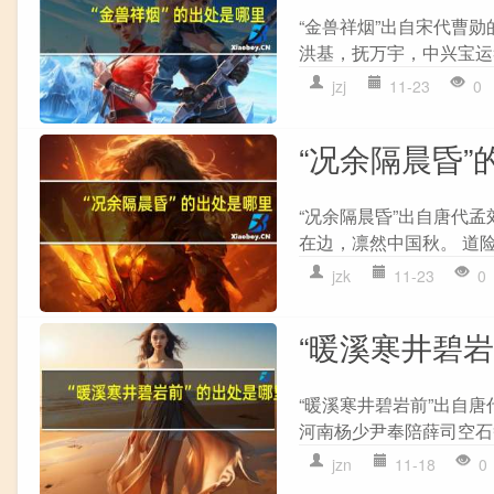
“金兽祥烟”出自宋代曹勋
洪基，抚万宇，中兴宝运符
jzj
11-23
0
“况余隔晨昏”
“况余隔晨昏”出自唐代孟
在边，凛然中国秋。 道险
jzk
11-23
0
“暖溪寒井碧
“暖溪寒井碧岩前”出自唐
河南杨少尹奉陪薛司空石笋
jzn
11-18
0