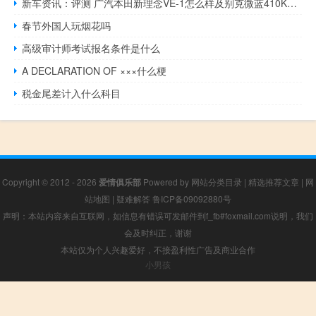
新车资讯：评测 广汽本田新理念VE-1怎么样及别克微蓝410KM怎么样
春节外国人玩烟花吗
高级审计师考试报名条件是什么
A DECLARATION OF ×××什么梗
税金尾差计入什么科目
Copyright © 2012 - 2026
爱情俱乐部
Powered by
网站分类目录
|
精选推荐文章
|
网
站地图
|
疑难解答
鲁ICP备09092880号
声明：本站内容来自互联网，如信息有错误可发邮件到f_fb#foxmail.com说明，我们
会及时纠正，谢谢
本站仅为个人兴趣爱好，不接盈利性广告及商业合作
小男孩