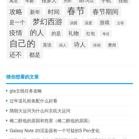
很多人
手机
技能
寓意
年龄
您的
我们可以
春节
攻略
春节期间
时间
新年
梦幻西游
是一个
游戏
汤圆
温度
父母
的人
疫情
礼物
的是
红包
考试
自己的
诗人
英语
费用
诗词
词人
还不
都是
猜你想看的文章
gta主线任务攻略
过年送礼粉条配什么好看
隋朝大运河为什么叫京杭大运河
雌二醇低的原因和危害（雌二醇低的原因）
Galaxy Note 20渲染器有一个可疑的S Pen变化