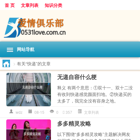
首 页
文章列表
知识分类
网站导航
>
有关“快递”的文章
无递自容什么梗
释义 有两个意思：‌‌‌‌‌‌‌‌①双十一、双十二没
有收到快递感觉颜面扫地。②快递买的
太多了，我完全没有容身之地。
wdz
08-15
0
357
文章列表
多多精灵攻略
以下围绕“多多精灵攻略”主题解决网友