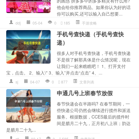
的困惑 拼多多中的多多精灵有什么用?
他会给你推荐商品。如果你认为好的话
你可以购买,还可以输入自己想要...
ddj
05-04
0
185
手游攻略
手机号查快递（手机号查快
递）
很多人对手机号查快递，手机号查快递
不是很了解那具体是什么情况呢，现在
让我们一起来瞧瞧吧！ 1、打开支付
宝，点击。 2、输入\" 3、输入”并点击“点击” 4、...
sj
04-07
0
877
文章列表
申通几号上班春节放假
春节快递会在半路吗? 在春节期间，一
些快递公司仍然会继续进行揽件和派送
服务。根据数据，CCES最后的揽件时
间是腊月二十九，正月初八上班；韵达
是腊月二十九...
stj
02-17
0
585
文章列表