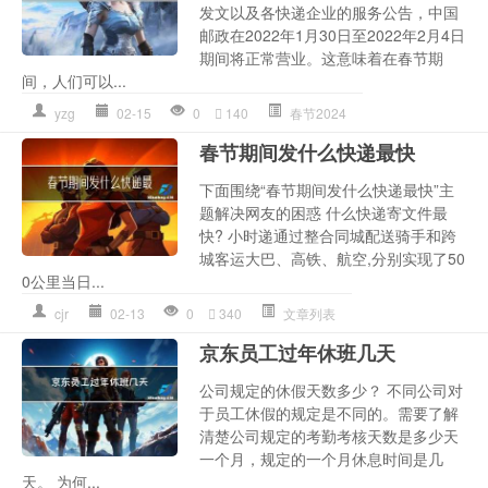
发文以及各快递企业的服务公告，中国
邮政在2022年1月30日至2022年2月4日
期间将正常营业。这意味着在春节期
间，人们可以...
yzg
02-15
0
140
春节2024
春节期间发什么快递最快
下面围绕“春节期间发什么快递最快”主
题解决网友的困惑 什么快递寄文件最
快? 小时递通过整合同城配送骑手和跨
城客运大巴、高铁、航空,分别实现了50
0公里当日...
cjr
02-13
0
340
文章列表
京东员工过年休班几天
公司规定的休假天数多少？ 不同公司对
于员工休假的规定是不同的。需要了解
清楚公司规定的考勤考核天数是多少天
一个月，规定的一个月休息时间是几
天。 为何...