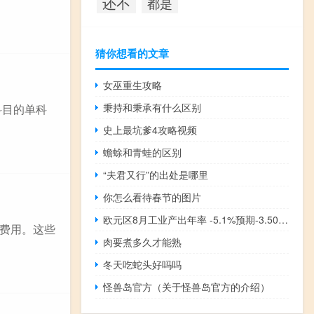
还不
都是
猜你想看的文章
女巫重生攻略
秉持和秉承有什么区别
科目的单科
史上最坑爹4攻略视频
蟾蜍和青蛙的区别
“夫君又行”的出处是哪里
你怎么看待春节的图片
欧元区8月工业产出年率 -5.1%预期-3.50%前值-2.20%月率 0.6%预期0.10%前值-1.10%
费用。这些
肉要煮多久才能熟
冬天吃蛇头好吗吗
怪兽岛官方（关于怪兽岛官方的介绍）