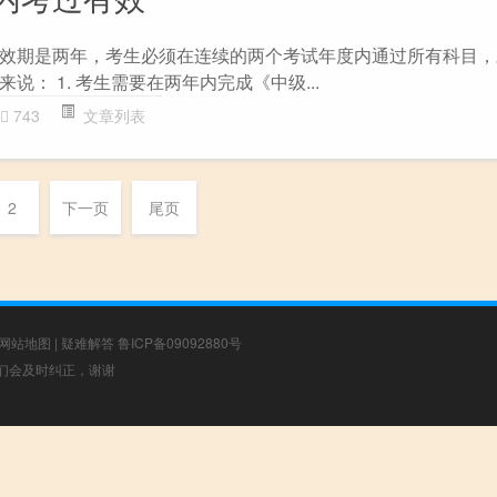
效期是两年，考生必须在连续的两个考试年度内通过所有科目，
说： 1. 考生需要在两年内完成《中级...
743
文章列表
2
下一页
尾页
网站地图
|
疑难解答
鲁ICP备09092880号
，我们会及时纠正，谢谢