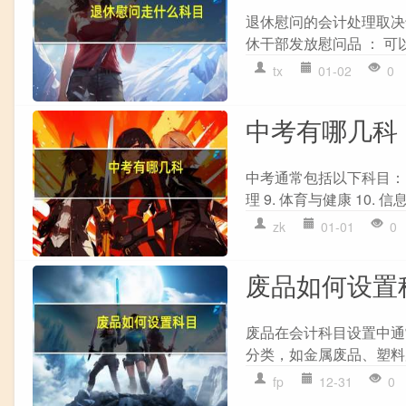
退休慰问的会计处理取决
休干部发放慰问品 ： 可
tx
01-02
0
中考有哪几科
中考通常包括以下科目： 1. 语
理 9. 体育与健康 10. 
zk
01-01
0
废品如何设置
废品在会计科目设置中通常
分类，如金属废品、塑料废品
fp
12-31
0