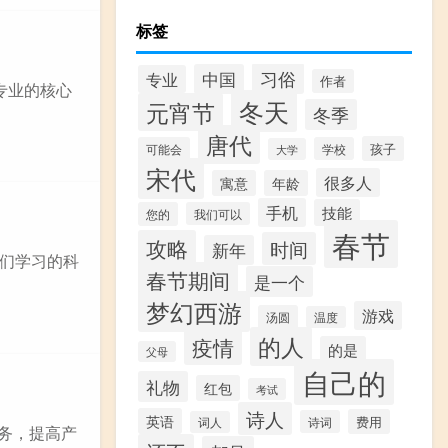
标签
习俗
中国
专业
作者
专业的核心
冬天
元宵节
冬季
唐代
孩子
可能会
学校
大学
宋代
很多人
寓意
年龄
手机
技能
您的
我们可以
春节
攻略
时间
新年
们学习的科
春节期间
是一个
梦幻西游
游戏
汤圆
温度
的人
疫情
的是
父母
自己的
礼物
红包
考试
诗人
英语
费用
诗词
词人
服务，提高产