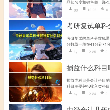
品知名度和销售额，那么它
gg
12-26
0
考研复试单科
考研复试的单科分数线通常
分数线一般在41分到71
ky
12-25
0
损益什么科目
损益类科目是会计科目的
科目主要包括收入类科目
sy
12-24
0
中级会计几年