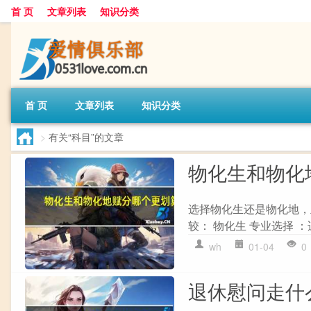
首 页
文章列表
知识分类
首 页
文章列表
知识分类
>
有关“科目”的文章
物化生和物化
选择物化生还是物化地，
较： 物化生 专业选择 ：
wh
01-04
0
退休慰问走什