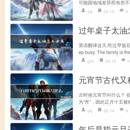
可能因地域差异而有所不
yxj
02-15
0
过年桌子太油
英语翻译这天,吃过早饭后,大人们就开
ep busy. The family is th
gnz
02-15
0
元宵节古代又
古时候元宵节叫什么？ 
为“宵”，因此正月十五被
yxj
02-14
0
年后是指元旦