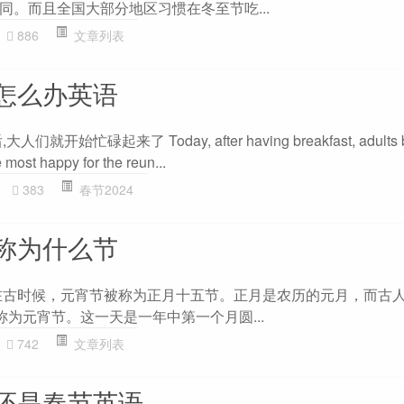
同。而且全国大部分地区习惯在冬至节吃...
886
文章列表
怎么办英语
始忙碌起来了 Today, after having breakfast, adults be
e most happy for the reun...
383
春节2024
称为什么节
在古时候，元宵节被称为正月十五节。正月是农历的元月，而古
称为元宵节。这一天是一年中第一个月圆...
742
文章列表
还是春节英语