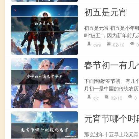
初五是元宵
初五是元宵 初五是小年
叫“破五”，因为新年前几
cws
02-16
0
春节初一有几
下面围绕“春节初一有几
月初一是中国的传统农历中
cjc
02-16
0
元宵节哪个时
那么过年十五早上吃元宵