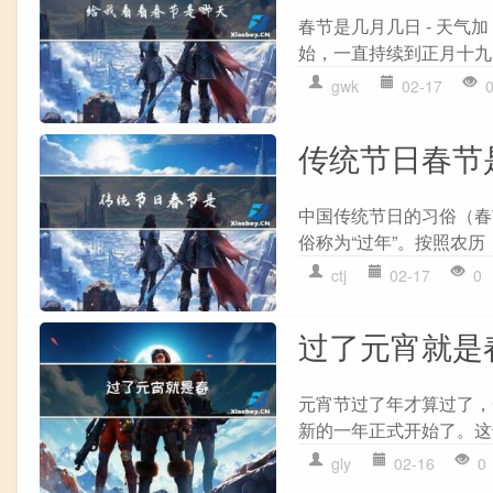
春节是几月几日 - 天
始，一直持续到正月十九
gwk
02-17
传统节日春节
中国传统节日的习俗（春
俗称为“过年”。按照农历
ctj
02-17
0
过了元宵就是
元宵节过了年才算过了，
新的一年正式开始了。这
gly
02-16
0