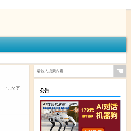
☚
1. 农历
公告