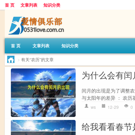
首 页
文章列表
知识分类
首 页
文章列表
知识分类
>
有关“农历”的文章
为什么会有闰
闰月的出现是为了调整农
与太阳年的差异 ： 农历
ws
12-29
0
给我看看春节