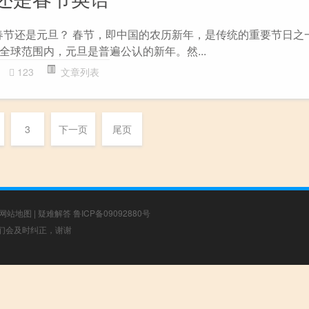
ear是指春节还是元旦？ 春节，即中国的农历新年，是传统的重要节日
全球范围内，元旦是普遍公认的新年。然...
123
文章列表
3
下一页
尾页
网站地图
|
疑难解答
鲁ICP备09092880号
，我们会及时纠正，谢谢