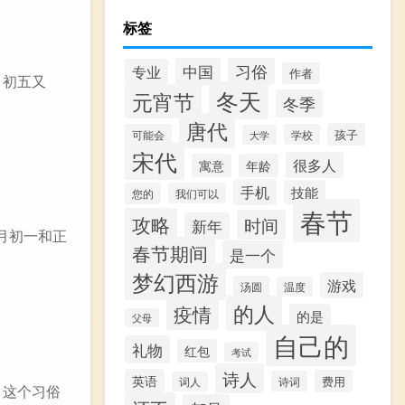
标签
习俗
中国
专业
作者
。初五又
冬天
元宵节
冬季
唐代
孩子
可能会
学校
大学
宋代
很多人
寓意
年龄
手机
技能
您的
我们可以
春节
攻略
时间
新年
月初一和正
春节期间
是一个
梦幻西游
游戏
汤圆
温度
的人
疫情
的是
父母
自己的
礼物
红包
考试
诗人
英语
费用
诗词
词人
。这个习俗