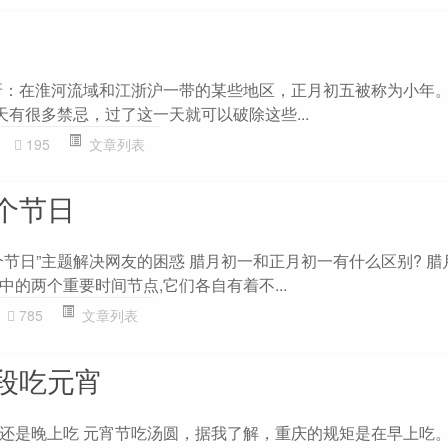
呀：在淮河流域和江浙沪一带的某些地区，正月初五被称为小年
天有很多禁忌，过了这一天就可以破除这些...
195
文章列表
个节日
个节日”主题解决网友的困惑 腊月初一和正月初一有什么区别? 腊
的两个重要时间节点,它们各自有着不...
785
文章列表
段吃元宵
还是晚上吃 元宵节吃汤圆，据我了解，重庆的规矩是在早上吃