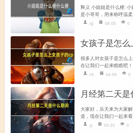
释义 小姐姐是什么梗:
是小哥哥，用来称呼温柔、
xjj
08-05
0
女孩子是怎么
很多人对女孩子是怎么上
在让我们一起来瞧瞧吧！ 
nh
04-09
0
月经第二天是
大家好，乐天来为大家解
道，现在让我们一起来看看
yj
03-22
0