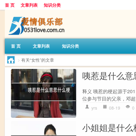
首 页
文章列表
知识分类
首 页
文章列表
知识分类
>
有关“女性”的文章
咦惹是什么意
释义 咦惹的梗起源于2
位参与节目的父亲，邓超，
yrs
08-19
0
小姐姐是什么