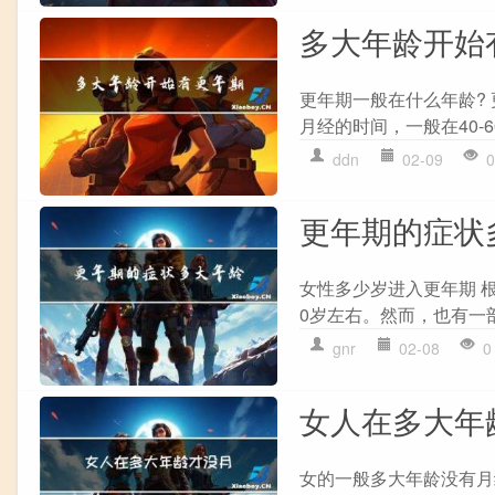
多大年龄开始
更年期一般在什么年龄?
月经的时间，一般在40-
ddn
02-09
0
更年期的症状
女性多少岁进入更年期 
0岁左右。然而，也有一部
gnr
02-08
0
女人在多大年
女的一般多大年龄没有月