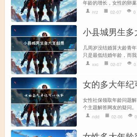
年龄的增长，女性的卵巢
nrz
02-07
0
小县城男生多
几周岁没结婚算大龄青年
只是最低结婚年龄，而我国
xxc
02-07
0
女的多大年纪
女性社保领取年龄问题解
个主题解答网友的疑问。 
ndd
02-06
0
女性多大年龄