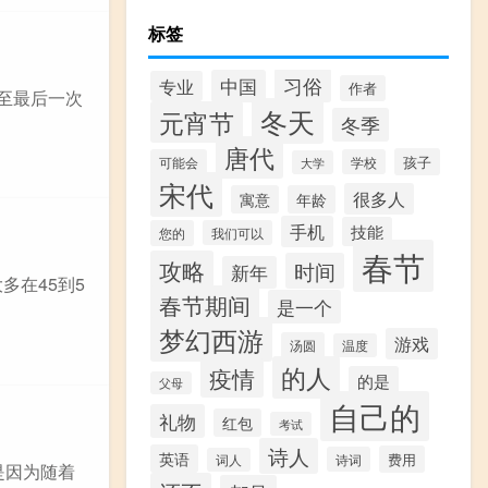
标签
习俗
中国
专业
作者
至最后一次
冬天
元宵节
冬季
唐代
孩子
可能会
学校
大学
宋代
很多人
寓意
年龄
手机
技能
您的
我们可以
春节
攻略
时间
新年
多在45到5
春节期间
是一个
梦幻西游
游戏
汤圆
温度
的人
疫情
的是
父母
自己的
礼物
红包
考试
诗人
英语
费用
诗词
词人
是因为随着