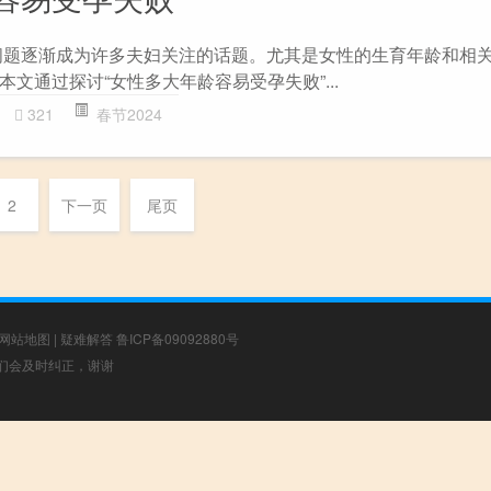
问题逐渐成为许多夫妇关注的话题。尤其是女性的生育年龄和相
文通过探讨“女性多大年龄容易受孕失败”...
321
春节2024
2
下一页
尾页
网站地图
|
疑难解答
鲁ICP备09092880号
，我们会及时纠正，谢谢