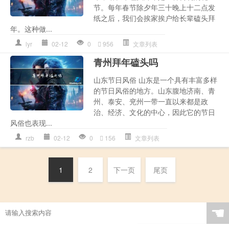
节。每年春节除夕年三十晚上十二点发
纸之后，我们会挨家挨户给长辈磕头拜
年。这种做...
lyr
02-12
0
956
文章列表
青州拜年磕头吗
山东节日风俗 山东是一个具有丰富多样
的节日风俗的地方。山东腹地济南、青
州、泰安、兖州一带一直以来都是政
治、经济、文化的中心，因此它的节日
风俗也表现...
rzb
02-12
0
156
文章列表
1
2
下一页
尾页
☚