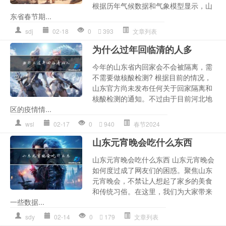
根据历年气候数据和气象模型显示，山
东省春节期...
sdj
02-18
0
393
文章列表
为什么过年回临清的人多
今年的山东省内回家会不会被隔离，需
不需要做核酸检测? 根据目前的情况，
山东官方尚未发布任何关于回家隔离和
核酸检测的通知。不过由于目前河北地
区的疫情情...
wsl
02-17
0
940
春节2024
山东元宵晚会吃什么东西
山东元宵晚会吃什么东西 山东元宵晚会
如何度过成了网友们的困惑。聚焦山东
元宵晚会，不禁让人想起了家乡的美食
和传统习俗。在这里，我们为大家带来
一些数据...
sdy
02-14
0
179
文章列表