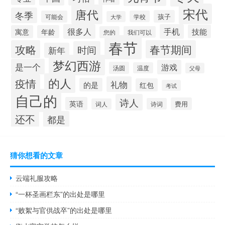
宋代
唐代
冬季
孩子
可能会
学校
大学
很多人
手机
技能
寓意
年龄
您的
我们可以
春节
攻略
春节期间
时间
新年
梦幻西游
是一个
游戏
汤圆
温度
父母
的人
疫情
礼物
的是
红包
考试
自己的
诗人
英语
费用
诗词
词人
还不
都是
猜你想看的文章
云端礼服攻略
“一杯圣画栏东”的出处是哪里
“败絮与官供战卒”的出处是哪里