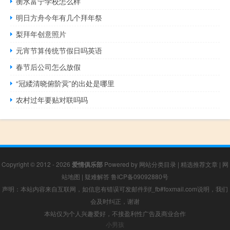
衡水富宁学校怎么样
明日方舟今年有几个拜年祭
梨拜年创意照片
元宵节算传统节假日吗英语
春节后公司怎么放假
“冠緌清晓俯阶蓂”的出处是哪里
农村过年要贴对联吗吗
Copyright © 2012 - 2026
爱情俱乐部
Powered by
网站分类目录
|
精选推荐文章
|
网
站地图
|
疑难解答
鲁ICP备09092880号
声明：本站内容来自互联网，如信息有错误可发邮件到f_fb#foxmail.com说明，我们
会及时纠正，谢谢
本站仅为个人兴趣爱好，不接盈利性广告及商业合作
小男孩