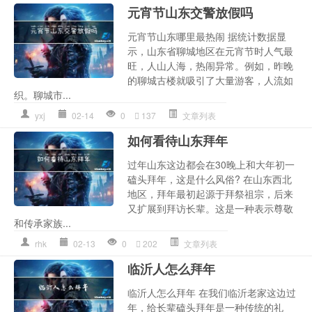
元宵节山东交警放假吗
元宵节山东哪里最热闹 据统计数据显
示，山东省聊城地区在元宵节时人气最
旺，人山人海，热闹异常。例如，昨晚
的聊城古楼就吸引了大量游客，人流如
织。聊城市...
yxj
02-14
0
137
文章列表
如何看待山东拜年
过年山东这边都会在30晚上和大年初一
磕头拜年，这是什么风俗? 在山东西北
地区，拜年最初起源于拜祭祖宗，后来
又扩展到拜访长辈。这是一种表示尊敬
和传承家族...
rhk
02-13
0
202
文章列表
临沂人怎么拜年
临沂人怎么拜年 在我们临沂老家这边过
年，给长辈磕头拜年是一种传统的礼