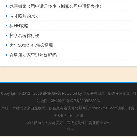
龙喜搬家公司电话是多少（搬家公司电话是多少）
两寸照片的尺寸
兵HH攻略
哲学名著排行榜
大年30集红包怎么提现
在男朋友家里过年好吗吗
Copyright © 2012 - 2026
爱情俱乐部
Powered by
网站分类目录
|
精选推荐文章
|
网
站地图
|
疑难解答
鲁ICP备09092880号
声明：本站内容来自互联网，如信息有错误可发邮件到f_fb#foxmail.com说明，我们
会及时纠正，谢谢
本站仅为个人兴趣爱好，不接盈利性广告及商业合作
小男孩