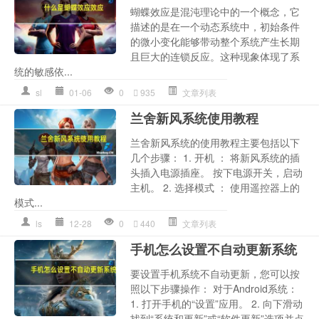
蝴蝶效应是混沌理论中的一个概念，它
描述的是在一个动态系统中，初始条件
的微小变化能够带动整个系统产生长期
且巨大的连锁反应。这种现象体现了系
统的敏感依...
sl
01-06
0
935
文章列表
兰舍新风系统使用教程
兰舍新风系统的使用教程主要包括以下
几个步骤： 1. 开机 ： 将新风系统的插
头插入电源插座。 按下电源开关，启动
主机。 2. 选择模式 ： 使用遥控器上的
模式...
ls
12-28
0
440
文章列表
手机怎么设置不自动更新系统
要设置手机系统不自动更新，您可以按
照以下步骤操作： 对于Android系统：
1. 打开手机的“设置”应用。 2. 向下滑动
找到“系统和更新”或“软件更新”选项并点