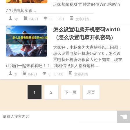
玩家都鄙视XP而钟爱64位Win8和Win
7？理由其实很...
xp
04-21
0
721
文章列表
怎么设置电脑开机密码win10
（怎么设置电脑开机密码）
大家好，小杨来为大家解答以上问题，
怎么设置电脑开机密码win10，怎么设
置电脑开机密码很多人还不知道，现在
让我们一起来看看吧！ 1、我相信很多人都有这样...
zl
04-21
0
106
文章列表
1
2
下一页
尾页
☚