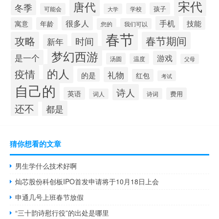
宋代
唐代
冬季
孩子
可能会
学校
大学
很多人
手机
技能
寓意
年龄
您的
我们可以
春节
攻略
春节期间
时间
新年
梦幻西游
是一个
游戏
汤圆
温度
父母
的人
疫情
礼物
的是
红包
考试
自己的
诗人
英语
费用
诗词
词人
还不
都是
猜你想看的文章
男生学什么技术好啊
灿芯股份科创板IPO首发申请将于10月18日上会
申通几号上班春节放假
“三十韵诗慰行役”的出处是哪里