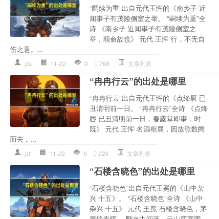
“嗣续为重”出自元代王恽的《南乡子 近
闻事子有茂陵侧室之举。 “嗣续为重”全
诗 《南乡子 近闻事子有茂陵侧室之
举，顺命故也》 元代 王恽 行，不无自
伤之意。...
jzs
11-22
0
768
文章列表
“冉冉行云”的出处是哪里
“冉冉行云”出自元代王恽的《点绛唇 已
丑清明前一日。 “冉冉行云”全诗 《点绛
唇 已丑清明前一日，春露堂即事，时
既》 元代 王恽 名酒相属，因放歌数阕
而去，...
jzr
11-22
0
228
文章列表
“石楼含晓色”的出处是哪里
“石楼含晓色”出自元代王冕的《山中杂
兴 十五》。 “石楼含晓色”全诗 《山中
杂兴 十五》 元代 王冕 石楼含晓色，茅
屋静春晖。 野水中间落，云山西面围。