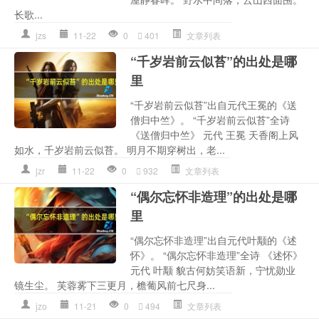
长歌...
jzs
11-22
0
401
文章列表
“千岁岩前云似苔”的出处是哪
里
“千岁岩前云似苔”出自元代王冕的《送
僧归中竺》。 “千岁岩前云似苔”全诗
《送僧归中竺》 元代 王冕 天香阁上风
如水，千岁岩前云似苔。 明月不期穿树出，老...
jzr
11-22
0
932
文章列表
“偶尔忘怀非造理”的出处是哪
里
“偶尔忘怀非造理”出自元代叶颙的《述
怀》。 “偶尔忘怀非造理”全诗 《述怀》
元代 叶颙 貌古何妨笑语新，宁忧勋业
镜生尘。 芙蓉雾下三更月，檐葡风前七尺身...
jzo
11-21
0
494
文章列表