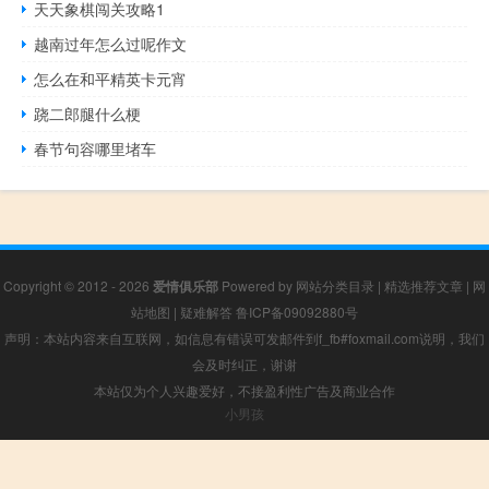
天天象棋闯关攻略1
越南过年怎么过呢作文
怎么在和平精英卡元宵
跷二郎腿什么梗
春节句容哪里堵车
Copyright © 2012 - 2026
爱情俱乐部
Powered by
网站分类目录
|
精选推荐文章
|
网
站地图
|
疑难解答
鲁ICP备09092880号
声明：本站内容来自互联网，如信息有错误可发邮件到f_fb#foxmail.com说明，我们
会及时纠正，谢谢
本站仅为个人兴趣爱好，不接盈利性广告及商业合作
小男孩