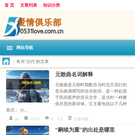
首 页
文章列表
知识分类
网站导航
>
有关“元代”的文章
元散曲名词解释
元散曲是元朝时期配合当时北方流行的
音乐曲调撰写的合乐歌词，是一种起源
于民间新声的音乐文学，是当时一种雅
俗共赏的新诗体。它主要包括以下几种
形式： 小...
ys
12-27
0
3
文章列表
“嗣续为重”的出处是哪里