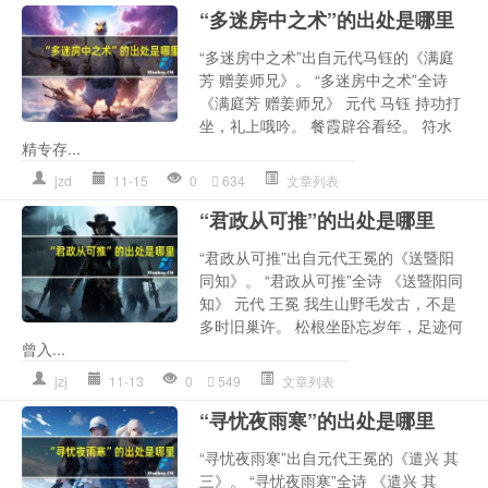
“多迷房中之术”的出处是哪里
“多迷房中之术”出自元代马钰的《满庭
芳 赠姜师兄》。 “多迷房中之术”全诗
《满庭芳 赠姜师兄》 元代 马钰 持功打
坐，礼上哦吟。 餐霞辟谷看经。 符水
精专存...
jzd
11-15
0
634
文章列表
“君政从可推”的出处是哪里
“君政从可推”出自元代王冕的《送暨阳
同知》。 “君政从可推”全诗 《送暨阳同
知》 元代 王冕 我生山野毛发古，不是
多时旧巢许。 松根坐卧忘岁年，足迹何
曾入...
jzj
11-13
0
549
文章列表
“寻忧夜雨寒”的出处是哪里
“寻忧夜雨寒”出自元代王冕的《遣兴 其
三》。 “寻忧夜雨寒”全诗 《遣兴 其