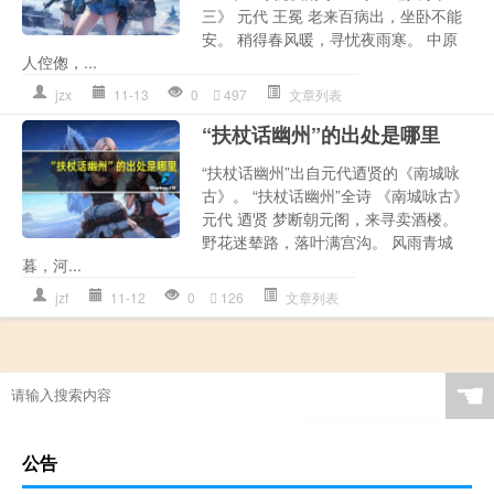
三》 元代 王冕 老来百病出，坐卧不能
安。 稍得春风暖，寻忧夜雨寒。 中原
人倥偬，...
jzx
11-13
0
497
文章列表
“扶杖话幽州”的出处是哪里
“扶杖话幽州”出自元代迺贤的《南城咏
古》。 “扶杖话幽州”全诗 《南城咏古》
元代 迺贤 梦断朝元阁，来寻卖酒楼。
野花迷辇路，落叶满宫沟。 风雨青城
暮，河...
jzf
11-12
0
126
文章列表
☚
公告