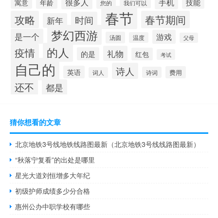
很多人
手机
技能
寓意
年龄
您的
我们可以
春节
攻略
春节期间
时间
新年
梦幻西游
是一个
游戏
汤圆
温度
父母
的人
疫情
礼物
的是
红包
考试
自己的
诗人
英语
费用
诗词
词人
还不
都是
猜你想看的文章
北京地铁3号线地铁线路图最新（北京地铁3号线线路图最新）
“秋落宁复看”的出处是哪里
星光大道刘恒增多大年纪
初级护师成绩多少分合格
惠州公办中职学校有哪些