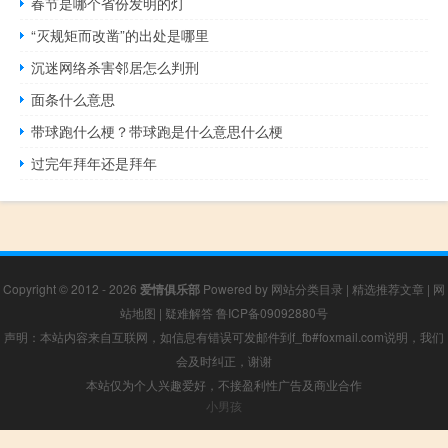
春节是哪个省份发明的灯
“灭规矩而改凿”的出处是哪里
沉迷网络杀害邻居怎么判刑
面条什么意思
带球跑什么梗？带球跑是什么意思什么梗
过完年拜年还是拜年
Copyright © 2012 - 2026
爱情俱乐部
Powered by
网站分类目录
|
精选推荐文章
|
网
站地图
|
疑难解答
鲁ICP备09092880号
声明：本站内容来自互联网，如信息有错误可发邮件到f_fb#foxmail.com说明，我们
会及时纠正，谢谢
本站仅为个人兴趣爱好，不接盈利性广告及商业合作
小男孩