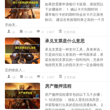
如果您需要申请银行卡延期，请按照以
下步骤操作： 1. 确认卡片到期时间 ：
通常银行卡的到期时间会在卡片正面有
标识。 建议在有效期到来之前的一个月
开始关...
yx
01-08
0
607
文章列表
承兑支票是什么意思
承兑支票是一种支付工具，具体来说，
它是由付款人签发的一种书面承诺，承
诺在收到支票后的一段时间内，无条件
地按照支票上的指示支付一定金额给指
定的收款人...
cd
01-08
0
657
文章列表
房产撤押流程
房产撤押流程通常包括以下几个步骤：
1. 结清贷款 ： 借款人需先结清房贷，
并获取银行出具的贷款结清通知单。 2.
领取注销资料 ： 在贷款结清后，借款