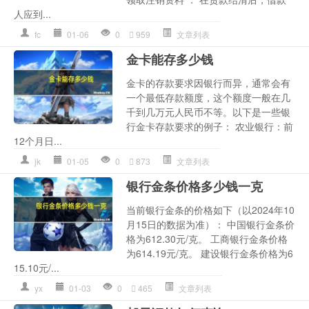
人应到...
fc
01-06
0
959
文章列表
金卡能存多少钱
金卡的存款要求因银行而异，通常会有
一个最低存款额度，这个额度一般在几
千到几万元人民币不等。以下是一些银
行金卡存款要求的例子： 农业银行：前
12个月日...
jk
01-05
0
873
文章列表
银行金条价格多少钱一克
当前银行金条的价格如下（以2024年10
月15日的数据为准）： 中国银行金条价
格为612.30元/克。 工商银行金条价格
为614.19元/克。 建设银行金条价格为6
15.10元/...
yx
01-03
0
465
文章列表