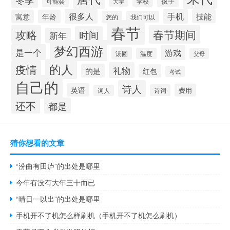
孩子
可能会
学校
大学
很多人
手机
技能
寓意
年龄
您的
我们可以
春节
攻略
春节期间
时间
新年
梦幻西游
是一个
游戏
汤圆
温度
父母
的人
疫情
礼物
的是
红包
考试
自己的
诗人
英语
费用
诗词
词人
还不
都是
猜你想看的文章
“汾曲有田庐”的出处是哪里
今年有没有大年三十而已
“晴日一以出”的出处是哪里
手机开不了机怎么样刷机（手机开不了机怎么刷机）