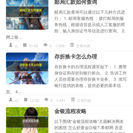
邮局汇款如何查询
邮局汇款查询可以通过以下几种方式进
行： 1. 邮局客服热线 ：拨打邮局的服
务热线，根据语音提示或人工客服的帮
助，输入身份证号等信息进行查询。 2.
网上银...
yj
01-02
0
659
文章列表
存折换卡怎么办理
存折换卡的办理流程通常如下： 1. 携带
身份证和存折到银行柜台。 2. 告诉工作
人员你需要办理存折换卡业务。 3. 填写
银行提供的表格，提供必要的基本信
息。 4...
cz
12-26
0
451
文章列表
金银流程攻略
以下围绕“金银流程攻略”主题解决网友
的困惑 怎么炒黄金白银?-希财网 若是