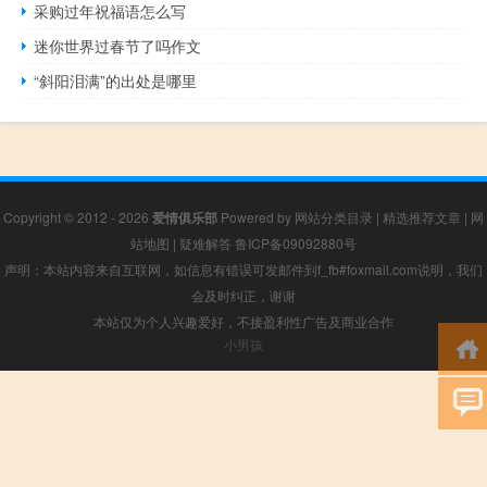
采购过年祝福语怎么写
迷你世界过春节了吗作文
“斜阳泪满”的出处是哪里
Copyright © 2012 - 2026
爱情俱乐部
Powered by
网站分类目录
|
精选推荐文章
|
网
站地图
|
疑难解答
鲁ICP备09092880号
声明：本站内容来自互联网，如信息有错误可发邮件到f_fb#foxmail.com说明，我们
会及时纠正，谢谢
本站仅为个人兴趣爱好，不接盈利性广告及商业合作
小男孩