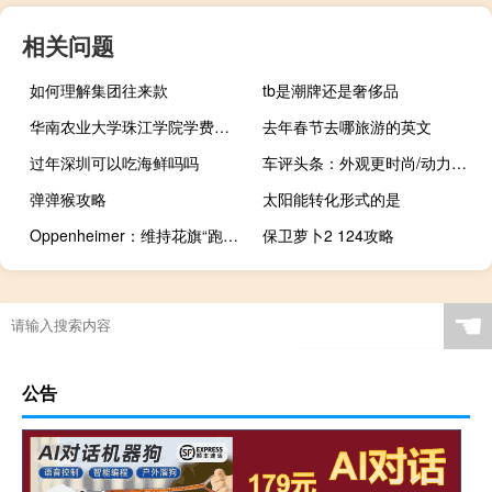
相关问题
如何理解集团往来款
tb是潮牌还是奢侈品
华南农业大学珠江学院学费（华南农业大学邮编）
去年春节去哪旅游的英文
过年深圳可以吃海鲜吗吗
车评头条：外观更时尚/动力增强 新款锐程CC申报图发布
弹弹猴攻略
太阳能转化形式的是
Oppenheimer：维持花旗“跑赢大盘”评级目标价为82美元
保卫萝卜2 124攻略
☚
公告