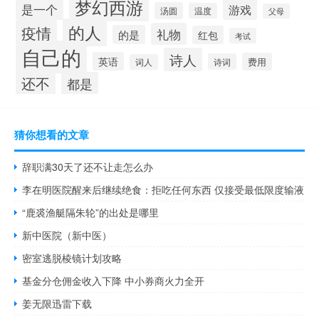
梦幻西游
是一个
游戏
汤圆
温度
父母
的人
疫情
礼物
的是
红包
考试
自己的
诗人
英语
费用
诗词
词人
还不
都是
猜你想看的文章
辞职满30天了还不让走怎么办
李在明医院醒来后继续绝食：拒吃任何东西 仅接受最低限度输液
“鹿裘渔艇隔朱轮”的出处是哪里
新中医院（新中医）
密室逃脱棱镜计划攻略
基金分仓佣金收入下降 中小券商火力全开
姜无限迅雷下载