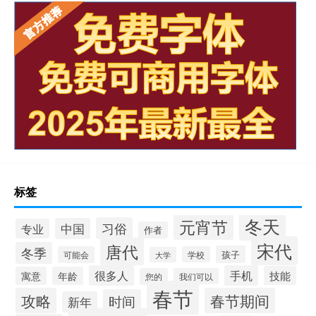
标签
冬天
元宵节
习俗
中国
专业
作者
宋代
唐代
冬季
孩子
可能会
学校
大学
很多人
手机
技能
寓意
年龄
您的
我们可以
春节
攻略
春节期间
时间
新年