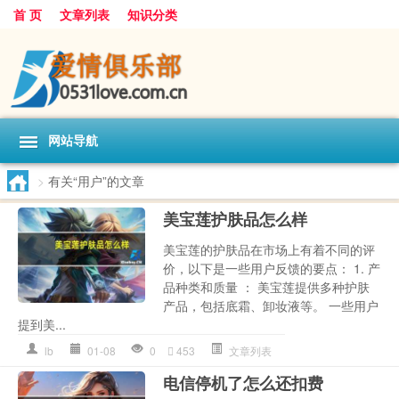
首 页
文章列表
知识分类
网站导航
>
有关“用户”的文章
美宝莲护肤品怎么样
美宝莲的护肤品在市场上有着不同的评
价，以下是一些用户反馈的要点： 1. 产
品种类和质量 ： 美宝莲提供多种护肤
产品，包括底霜、卸妆液等。 一些用户
提到美...
lb
01-08
0
453
文章列表
电信停机了怎么还扣费