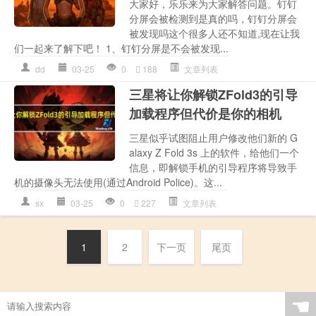
大家好，乐乐来为大家解答问题。钉钉
分屏会被检测到是真的吗，钉钉分屏会
被发现吗这个很多人还不知道,现在让我
们一起来了解下吧！ 1、钉钉分屏是不会被发现...
dd
03-25
0
188
文章列表
三星将让你解锁ZFold3的引导
加载程序但代价是你的相机
三星似乎试图阻止用户修改他们新的 G
alaxy Z Fold 3s 上的软件，给他们一个
信息，即解锁手机的引导程序将导致手
机的摄像头无法使用(通过Android Police)。这...
sx
03-25
0
227
文章列表
1
2
下一页
尾页
☚