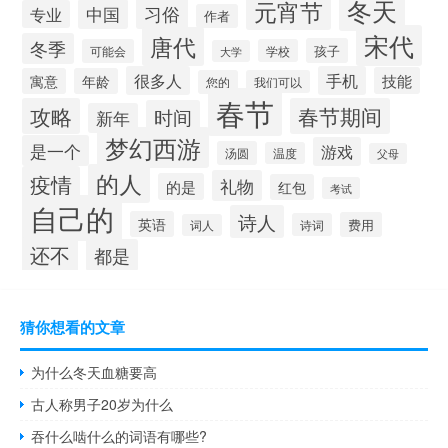
冬天
元宵节
习俗
中国
专业
作者
宋代
唐代
冬季
孩子
可能会
学校
大学
很多人
手机
技能
寓意
年龄
您的
我们可以
春节
攻略
春节期间
时间
新年
梦幻西游
是一个
游戏
汤圆
温度
父母
的人
疫情
礼物
的是
红包
考试
自己的
诗人
英语
费用
诗词
词人
还不
都是
猜你想看的文章
为什么冬天血糖要高
古人称男子20岁为什么
吞什么啮什么的词语有哪些?