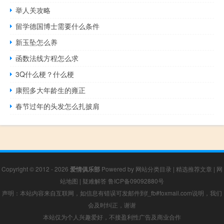
举人关攻略
留学德国博士需要什么条件
新玉坠怎么养
函数法线方程怎么求
3Q什么梗？什么梗
康熙多大年龄生的雍正
春节过年的头发怎么扎披肩
Copyright © 2012 - 2026
爱情俱乐部
Powered by
网站分类目录
|
精选推荐文章
|
网
站地图
|
疑难解答
鲁ICP备09092880号
声明：本站内容来自互联网，如信息有错误可发邮件到f_fb#foxmail.com说明，我们
会及时纠正，谢谢
本站仅为个人兴趣爱好，不接盈利性广告及商业合作