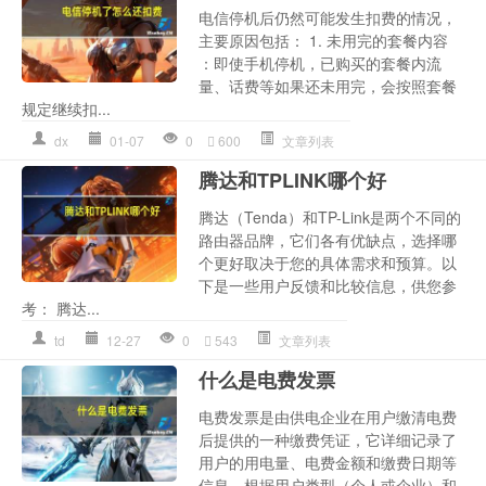
电信停机后仍然可能发生扣费的情况，
主要原因包括： 1. 未用完的套餐内容
：即使手机停机，已购买的套餐内流
量、话费等如果还未用完，会按照套餐
规定继续扣...
dx
01-07
0
600
文章列表
腾达和TPLINK哪个好
腾达（Tenda）和TP-Link是两个不同的
路由器品牌，它们各有优缺点，选择哪
个更好取决于您的具体需求和预算。以
下是一些用户反馈和比较信息，供您参
考： 腾达...
td
12-27
0
543
文章列表
什么是电费发票
电费发票是由供电企业在用户缴清电费
后提供的一种缴费凭证，它详细记录了
用户的用电量、电费金额和缴费日期等
信息。根据用户类型（个人或企业）和