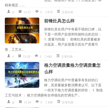
税务规定，...
sl
12-27
0
879
文章列表
前锋灶具怎么样
前锋灶具在用户中有着不错的口碑，以
下是一些用户反馈和性能特点的总结：
1. 质量与性能 ： 前锋灶具的质量被多
次提及，用户反馈显示其生产质量可
靠，工艺水...
rf
12-25
0
460
文章列表
格力空调质量格力空调质量怎
么样
格力空调在用户中普遍享有良好的口
碑，其质量被多数消费者认可。以下是
一些关于格力空调质量的评价： 1. 制造
工艺与技术 ： 格力空调拥有全球领先的空调生产...
gl
12-24
0
486
文章列表