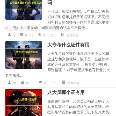
吗
不可以。根据相关规定，申请认定教师
资格证时必须提供普通话证书。不同级
别和科目的教师有不同的普通话水平要
求，例如中小学及幼儿园教师的普通话水平不得低...
ly
01-08
0
315
文章列表
大专考什么证件有用
大专生考取的证件通常取决于个人的职
业规划和兴趣领域。以下是一些建议考
取的证件及其重要性： 教育类证书 教
师资格证 ：对于希望从事教育行业的大
专生来说...
dz
01-03
0
118
文章列表
八大员哪个证有用
在建筑行业中，八大员证书是证明个人
具备从事相关岗位资格的重要凭证。根
据市场情况和岗位需求，以下是八大员