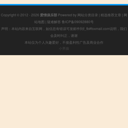
Copyright © 2012 - 2026
爱情俱乐部
Powered by
网站分类目录
|
精选推荐文章
|
网
站地图
|
疑难解答
鲁ICP备09092880号
声明：本站内容来自互联网，如信息有错误可发邮件到f_fb#foxmail.com说明，我们
会及时纠正，谢谢
本站仅为个人兴趣爱好，不接盈利性广告及商业合作
小男孩