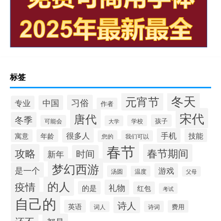
标签
冬天
元宵节
习俗
中国
专业
作者
宋代
唐代
冬季
孩子
可能会
学校
大学
很多人
手机
技能
寓意
年龄
您的
我们可以
春节
攻略
春节期间
时间
新年
梦幻西游
是一个
游戏
汤圆
温度
父母
的人
疫情
礼物
的是
红包
考试
自己的
诗人
英语
费用
诗词
词人