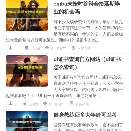
emba未按时答辩会给延期毕
业的机会吗
有不少人读研究生的时候，最后阶段是
卡在了答辩这个环节。因为答辩和考试
是有所不同的，考试的话，人们之前经
过大量的复习这就可以通过。而答辩的话很多人都...
em
10-28
0
877
文章列表
ul证书查询官方网站（ul证书
怎么查询）
关于ul证书查询官方网站，ul证书怎么
查询这个很多人还不知道，今天小六来
为大家解答以上的问题，现在让我们一
起来看看吧！ 1、UL有一个查询网站，通过公司英...
ul
03-23
0
531
文章列表
健身教练证多大年龄可以考
健身教练有没有年龄限制，会不会到了
三十、四十、五十就不能当教练了? 关