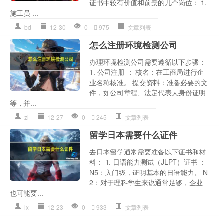
证书中较有价值和前景的几个岗位： 1.
施工员 ...
bd
12-30
0
975
文章列表
怎么注册环境检测公司
办理环境检测公司需要遵循以下步骤：
1. 公司注册 ： 核名：在工商局进行企
业名称核准。 提交资料：准备必要的文
件，如公司章程、法定代表人身份证明
等，并...
zl
12-27
0
245
文章列表
留学日本需要什么证件
去日本留学通常需要准备以下证书和材
料： 1. 日语能力测试（JLPT）证书 ：
N5：入门级，证明基本的日语能力。 N
2：对于理科学生来说通常足够，企业
也可能要...
lx
12-23
0
933
文章列表