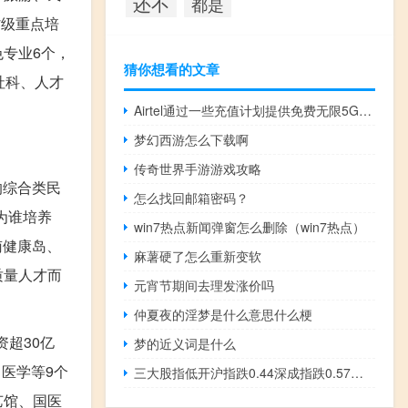
还不
都是
省级重点培
色专业6个，
猜你想看的文章
社科、人才
Airtel通过一些充值计划提供免费无限5G数据优惠
梦幻西游怎么下载啊
传奇世界手游游戏攻略
的综合类民
怎么找回邮箱密码？
为谁培养
win7热点新闻弹窗怎么删除（win7热点）
南健康岛、
麻薯硬了怎么重新变软
质量人才而
元宵节期间去理发涨价吗
仲夏夜的淫梦是什么意思什么梗
超30亿
梦的近义词是什么
医学等9个
三大股指低开沪指跌0.44深成指跌0.57创业板跌0.53
艺馆、国医