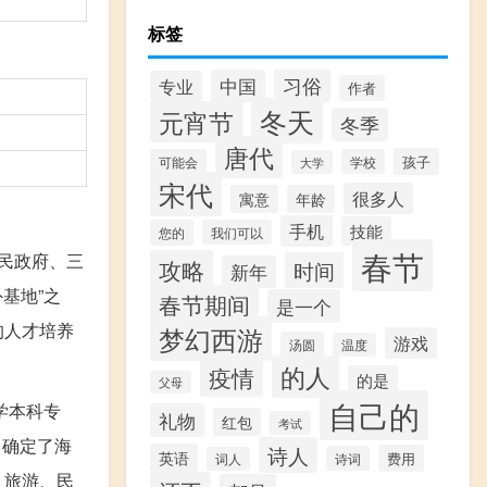
标签
习俗
中国
专业
作者
冬天
元宵节
冬季
唐代
孩子
可能会
学校
大学
宋代
很多人
寓意
年龄
手机
技能
您的
我们可以
春节
市人民政府、三
攻略
时间
新年
基地”之
春节期间
是一个
的人才培养
梦幻西游
游戏
汤圆
温度
的人
疫情
的是
父母
自己的
学本科专
礼物
红包
考试
，确定了海
诗人
英语
费用
诗词
词人
、旅游、民