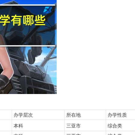
办学层次
所在地
办学性质
本科
三亚市
综合类