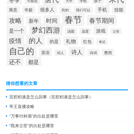
孩子
可能会
学校
大学
很多人
手机
技能
寓意
年龄
您的
我们可以
春节
攻略
春节期间
时间
新年
梦幻西游
是一个
游戏
汤圆
温度
父母
的人
疫情
礼物
的是
红包
考试
自己的
诗人
英语
费用
诗词
词人
还不
都是
猜你想看的文章
宫腔积液是怎么回事（宫腔积液是怎么回事）
帝王直播攻略
“万事付杯酒”的出处是哪里
“既来尘世”的出处是哪里