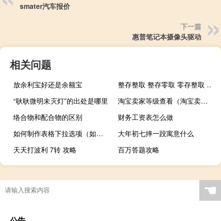
smater汽车报价
下一篇
惠普笔记本摄像头驱动
相关问题
放余利宝好还是余额宝
整存整取 整存零取 零存整取 存本取息是什么意思
“耿耿微明未灭灯”的出处是哪里
淘宝卖家等级查看（淘宝卖家等级怎么升）
络合物和配合物的区别
财务工资表怎么做
如何制作表格下拉选项（如何制作表格并打印）
大年初七摔一跤寓意什么
天天打波利 7转 攻略
百万答题攻略
☚
公告