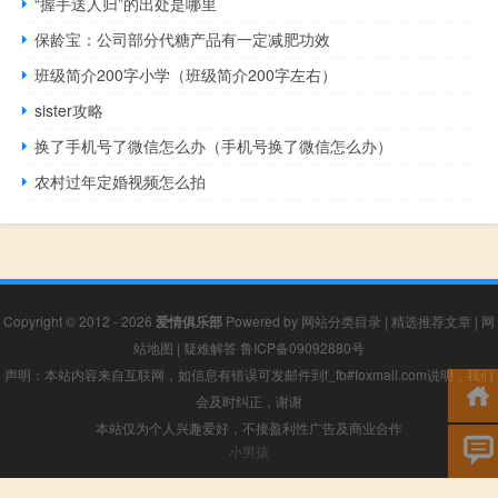
“握手送人归”的出处是哪里
保龄宝：公司部分代糖产品有一定减肥功效
班级简介200字小学（班级简介200字左右）
sister攻略
换了手机号了微信怎么办（手机号换了微信怎么办）
农村过年定婚视频怎么拍
Copyright © 2012 - 2026
爱情俱乐部
Powered by
网站分类目录
|
精选推荐文章
|
网
站地图
|
疑难解答
鲁ICP备09092880号
声明：本站内容来自互联网，如信息有错误可发邮件到f_fb#foxmail.com说明，我们
会及时纠正，谢谢
本站仅为个人兴趣爱好，不接盈利性广告及商业合作
小男孩